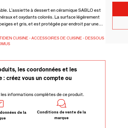
 sable. L'assiette à dessert en céramique SABLO est
néraux et oxydants colorés. La surface légèrement
iges et gris, et est protégée par endroit par une
pièce unique avec un aspect artisanal authentique.
TIDIEN
CUISINE
ACCESSOIRES DE CUISINE
DESSOUS
OMUS
oduits, les coordonnées et les
e : créez vous un compte ou
 les informations complètes de ce produit.
Conditions de vente de la
données de la
marque
que