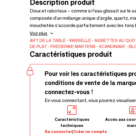
Description produit
Doux et raboteux – comme si l'eau glissait sur le
composée d'un mélange unique d'argile, quartz, mi
mouchetée s'accorde parfaitement avec les tons be
couche de vernis. La variation de ton rend chaque 
Voir plus
Convient au lave-vaisselle et micro-ondes.
ART DE LA TABLE
VAISSELLE
ASSIETTES AU QUO
DE PLAT
FREDERIKE MARTENS
SCANDINAVE
BL
Caractéristiques produit
Pour voir les caractéristiques pr
conditions de vente de la marqu
connectez-vous !
En vous connectant, vous pourrez visualiser
Caractéristiques
Accès aux coor
techniques
mar
Se connecter
|
Créer un compte