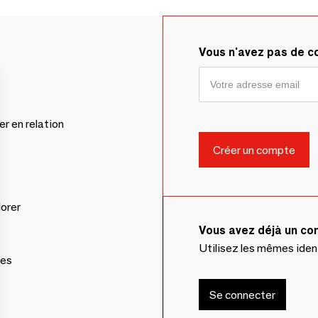
Vous n'avez pas de 
er en relation
lorer
Vous avez déjà un c
Utilisez les mêmes ide
ces
Se connecter