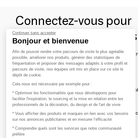
Connectez-vous pour
contacter les marques
Continuer sans accepter
Bonjour et bienvenue
Afin de pouvoir rendre votre parcours de visite le plus agréable
Afin de profiter au mieux de l'expérience MOM et de rentr
possible, améliorer nos produits, générer des statistiques de
avec vos marques préférées, créez-vous un compte.
fréquentation et proposer des messages adaptés à votre profil et
parcours de visite, nos équipes ont mis en place sur ce site le
dépôt de cookie.
Découvrir
Cela nous est nécessaire par exemple pour :
Les produits de milliers de fournisseurs à exp
* Optimiser les fonctionnalités que nous développons pour
faciliter l'inspiration, le sourcing et la mise en relation entre les
professionnels de la décoration, du design et de l'art de vivre
S'inspirer
Inspiration et sélections de produits tendan
* Vous afficher des produits et marques en lien avec vos besoins
sur nos annonces publicitaires et en mesurer l’efficacité
Contacter
* Comprendre quels sont les services que notre communauté
préfère
Prises de contact rapides et simplifiées