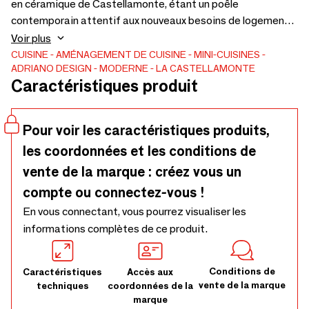
en céramique de Castellamonte, étant un poêle
contemporain attentif aux nouveaux besoins de logement à
faible impact environnemental, pour redécouvrir le plaisir de
Voir plus
la cuisine «bois», selon les époques et les méthodes de la
CUISINE
AMÉNAGEMENT DE CUISINE
MINI-CUISINES
ADRIANO DESIGN
MODERNE
LA CASTELLAMONTE
plus ancienne culture culinaire. Il conserve la base en bois,
Caractéristiques produit
héritage de l'ancienne tradition des poêles de
Castellamonte qui caractérise toute la ligne Stack.
Pour voir les caractéristiques produits,
les coordonnées et les conditions de
vente de la marque : créez vous un
compte ou connectez-vous !
En vous connectant, vous pourrez visualiser les
informations complètes de ce produit.
Conditions de
Caractéristiques
Accès aux
vente de la marque
techniques
coordonnées de la
marque