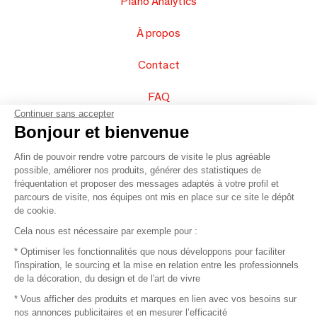
Piano Analytics
À propos
Contact
FAQ
Continuer sans accepter
Vendez vos produits
Bonjour et bienvenue
Afin de pouvoir rendre votre parcours de visite le plus agréable
Plan du site
possible, améliorer nos produits, générer des statistiques de
fréquentation et proposer des messages adaptés à votre profil et
parcours de visite, nos équipes ont mis en place sur ce site le dépôt
de cookie.
© 2016 –
Organisation SAFI
Cela nous est nécessaire par exemple pour :
* Optimiser les fonctionnalités que nous développons pour faciliter
Recrutement
l'inspiration, le sourcing et la mise en relation entre les professionnels
de la décoration, du design et de l'art de vivre
Presse
* Vous afficher des produits et marques en lien avec vos besoins sur
nos annonces publicitaires et en mesurer l’efficacité