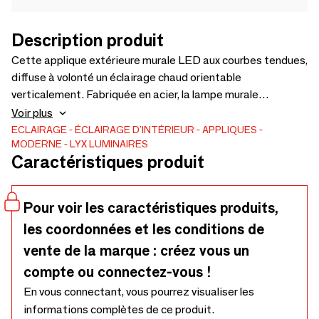
Description produit
Cette applique extérieure murale LED aux courbes tendues,
diffuse à volonté un éclairage chaud orientable
verticalement. Fabriquée en acier, la lampe murale
d’extérieur AP 010 s’intègre parfaitement aux différentes
Voir plus
architectures, traditionnelles et contemporaines. –
ECLAIRAGE
ÉCLAIRAGE D'INTÉRIEUR
APPLIQUES
MODERNE
LYX LUMINAIRES
Structure acier et traitement Polyzinc – Position du spot :
Caractéristiques produit
haut / bas / les deux– Dimensions : 240 x 120 x 280 mm.
Fabrication française.
Pour voir les caractéristiques produits,
les coordonnées et les conditions de
vente de la marque : créez vous un
compte ou connectez-vous !
En vous connectant, vous pourrez visualiser les
informations complètes de ce produit.