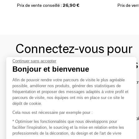
Prix de vente conseillé :
26,90 €
Prix de ven
Connectez-vous pour
contacter les marques
Continuer sans accepter
Bonjour et bienvenue
Afin de pouvoir rendre votre parcours de visite le plus agréable
Afin de profiter au mieux de l'expérience MOM et de rentr
possible, améliorer nos produits, générer des statistiques de
avec vos marques préférées, créez-vous un compte.
fréquentation et proposer des messages adaptés à votre profil et
parcours de visite, nos équipes ont mis en place sur ce site le
dépôt de cookie.
Découvrir
Cela nous est nécessaire par exemple pour :
Les produits de milliers de fournisseurs à exp
* Optimiser les fonctionnalités que nous développons pour
faciliter l'inspiration, le sourcing et la mise en relation entre les
professionnels de la décoration, du design et de l'art de vivre
S'inspirer