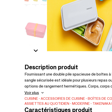
Description produit
Fournissant une double pile spacieuse de boîtes à 
sangle sécurisée est idéale pour plusieurs repas o
options de rangement hermétiques. Corps, corps central, couvercle supérieur : 100 % PET recyclé
(polyéthylène téréphtalate) Couvercle intérieur : polypropylène BPA et sans plomb. Passe au micro-
Voir plus
CUISINE
ACCESSOIRES DE CUISINE
BOÎTES DE C
ASSIETTES AU QUOTIDIEN
MODERNE
TAKENAKA
Caractéristiques produit