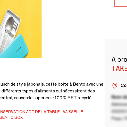
A pr
TAK
lunch de style japonais, cette boîte à Bento avec une
Co
u différents types d'aliments qui nécessitent des
Nom de
Adresse
ondes et au lave-vaisselle sauf le couvercle intérieur. Fabriqué au Japon
00000 V
ONSERVATION
ART DE LA TABLE
VAISSELLE
 BENTO BOX
Pays / 