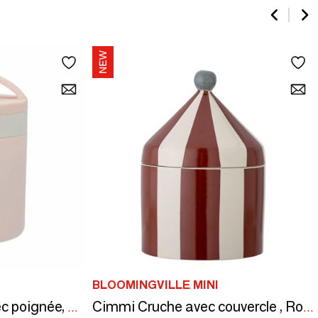
BLOOMINGVILLE MINI
Lunch Box 300 ml avec poignée, acier inoxydable / SKATER
Cimmi Cruche avec couvercle , Rouge, Grès