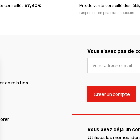
te conseillé :
67,90 €
Prix de vente conseillé dès :
35
Disponible en plusieurs couleurs
Vous n'avez pas de 
er en relation
lorer
Vous avez déjà un c
Utilisez les mêmes ide