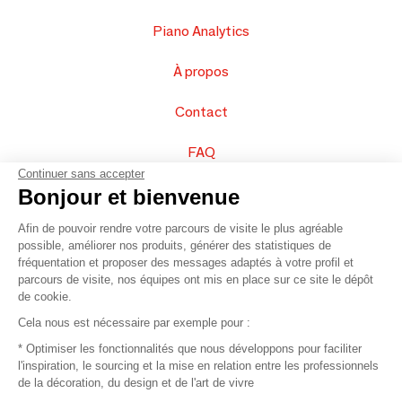
Piano Analytics
À propos
Contact
FAQ
Continuer sans accepter
Vendez vos produits
Bonjour et bienvenue
Afin de pouvoir rendre votre parcours de visite le plus agréable
Plan du site
possible, améliorer nos produits, générer des statistiques de
fréquentation et proposer des messages adaptés à votre profil et
parcours de visite, nos équipes ont mis en place sur ce site le dépôt
de cookie.
© 2016 –
Organisation SAFI
Cela nous est nécessaire par exemple pour :
* Optimiser les fonctionnalités que nous développons pour faciliter
Recrutement
l'inspiration, le sourcing et la mise en relation entre les professionnels
de la décoration, du design et de l'art de vivre
Presse