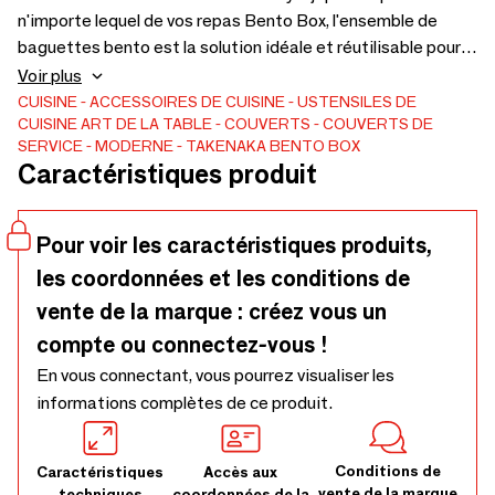
n'importe lequel de vos repas Bento Box, l'ensemble de
baguettes bento est la solution idéale et réutilisable pour
d'autres alternatives à usage unique. Stocké dans une
Voir plus
variété de boîtiers colorés, chaque lot de baguettes Bento
CUISINE
ACCESSOIRES DE CUISINE
USTENSILES DE
CUISINE
ART DE LA TABLE
COUVERTS
COUVERTS DE
est fabriqué en résine acrylique durable et peut être
SERVICE
MODERNE
TAKENAKA BENTO BOX
facilement nettoyé avec un rinçage rapide à la main. Taille :
Caractéristiques produit
7,5 po l x 1,1 po P x 0,6 po H Materials Baguettes : Résine
acrylique Boîtier : ABS BPA et sans plomb Lavage à la main
uniquement Fabriqué au Japon Quantité : 1
Pour voir les caractéristiques produits,
les coordonnées et les conditions de
vente de la marque : créez vous un
compte ou connectez-vous !
En vous connectant, vous pourrez visualiser les
informations complètes de ce produit.
Conditions de
Caractéristiques
Accès aux
vente de la marque
techniques
coordonnées de la