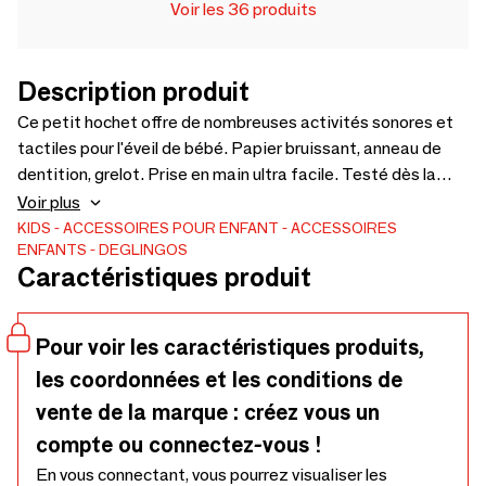
Voir les 36 produits
Description produit
Ce petit hochet offre de nombreuses activités sonores et
tactiles pour l'éveil de bébé. Papier bruissant, anneau de
dentition, grelot. Prise en main ultra facile. Testé dès la
naissance. Lavable à froid en machine. Existe en plusieurs
Voir plus
personnages. Rembourrage en polyester recyclé.
KIDS
ACCESSOIRES POUR ENFANT
ACCESSOIRES
ENFANTS
DEGLINGOS
Caractéristiques produit
Pour voir les caractéristiques produits,
les coordonnées et les conditions de
vente de la marque : créez vous un
compte ou connectez-vous !
En vous connectant, vous pourrez visualiser les