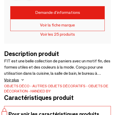
Demande d'informations
Voir la fiche marque
Voir les 25 produits
Description produit
FIT est une belle collection de paniers avec un motif fin, des
formes utiles et des couleurs à la mode. Conçu pour une
utilisation dans la cuisine, la salle de bain, le bureau à
domicile ou le salon. Une aide intelligente et élégante lors
Voir plus
de l'organisation de vos tiroirs ou du nettoyage de votre
OBJETS DÉCO
AUTRES OBJETS DÉCORATIFS
OBJETS DE
DÉCORATION
HANDED BY
espace de travail à la maison.Disponible en 10 tailles et 13
Caractéristiques produit
couleurs tendance. Fabriqué en plastique recyclé à 50 %.
Pour voir les caractéristiques produits,