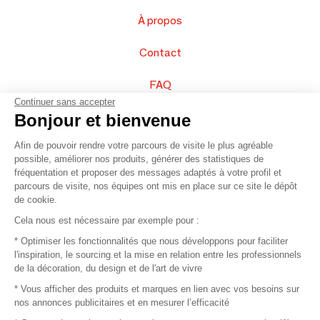
À propos
Contact
FAQ
Continuer sans accepter
Vendez vos produits
Bonjour et bienvenue
Afin de pouvoir rendre votre parcours de visite le plus agréable
Plan du site
possible, améliorer nos produits, générer des statistiques de
fréquentation et proposer des messages adaptés à votre profil et
parcours de visite, nos équipes ont mis en place sur ce site le dépôt
de cookie.
© 2016 –
Organisation SAFI
Cela nous est nécessaire par exemple pour :
* Optimiser les fonctionnalités que nous développons pour faciliter
Recrutement
l'inspiration, le sourcing et la mise en relation entre les professionnels
de la décoration, du design et de l'art de vivre
Presse
* Vous afficher des produits et marques en lien avec vos besoins sur
nos annonces publicitaires et en mesurer l’efficacité
Devenir partenaire