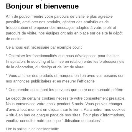
Vendez vos produits
Bonjour et bienvenue
Afin de pouvoir rendre votre parcours de visite le plus agréable
Plan du site
possible, améliorer nos produits, générer des statistiques de
fréquentation et proposer des messages adaptés à votre profil et
parcours de visite, nos équipes ont mis en place sur ce site le dépôt
de cookie.
© 2016 –
Organisation SAFI
Cela nous est nécessaire par exemple pour :
* Optimiser les fonctionnalités que nous développons pour faciliter
Recrutement
l'inspiration, le sourcing et la mise en relation entre les professionnels
de la décoration, du design et de l'art de vivre
Presse
* Vous afficher des produits et marques en lien avec vos besoins sur
nos annonces publicitaires et en mesurer l’efficacité
Devenir partenaire
* Comprendre quels sont les services que notre communauté préfère
Le dépôt de certains cookies nécessite votre consentement préalable.
Mentions légales
Nous conservons votre choix pendant 6 mois. Vous pouvez changer
d’avis à tout moment en cliquant sur le lien « Paramétrer mes cookies
Conditions commerciales
» situé en bas de chaque page de nos sites. Pour plus d’informations,
veuillez consulter notre politique "Utilisation de cookies".
Retours et remboursements
Lire la politique de confidentialité