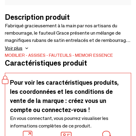
Description produit
Fabriqué gracieusement à la main par nos artisans du
rembourrage, le fauteuil Grace présente un mélange de
magnifiques rubans de satin entrelacés et de rembourrage
en bouclette, soutenu par de magnifiques pieds en laiton
Voir plus
brossé de forme organique avec des détails en laiton poli.
MOBILIER
ASSISES
FAUTEUILS
MEMOIR ESSENCE
Caractéristiques produit
Un produit d'ameublement haut de gamme, un
incontournable pour vos produits uniques. Vous pouvez
utiliser cette pièce pour améliorer votre salon, votre espace
Pour voir les caractéristiques produits,
de loisirs ou votre chambre à coucher.
les coordonnées et les conditions de
vente de la marque : créez vous un
compte ou connectez-vous !
En vous connectant, vous pourrez visualiser les
informations complètes de ce produit.