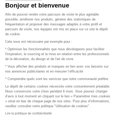
Vendez vos produits
Bonjour et bienvenue
Afin de pouvoir rendre votre parcours de visite le plus agréable
Plan du site
possible, améliorer nos produits, générer des statistiques de
fréquentation et proposer des messages adaptés à votre profil et
parcours de visite, nos équipes ont mis en place sur ce site le dépôt
de cookie.
© 2016 –
Organisation SAFI
Cela nous est nécessaire par exemple pour :
* Optimiser les fonctionnalités que nous développons pour faciliter
Recrutement
l'inspiration, le sourcing et la mise en relation entre les professionnels
de la décoration, du design et de l'art de vivre
Presse
* Vous afficher des produits et marques en lien avec vos besoins sur
nos annonces publicitaires et en mesurer l’efficacité
Devenir partenaire
* Comprendre quels sont les services que notre communauté préfère
Le dépôt de certains cookies nécessite votre consentement préalable.
Mentions légales
Nous conservons votre choix pendant 6 mois. Vous pouvez changer
d’avis à tout moment en cliquant sur le lien « Paramétrer mes cookies
Conditions commerciales
» situé en bas de chaque page de nos sites. Pour plus d’informations,
veuillez consulter notre politique "Utilisation de cookies".
Retours et remboursements
Lire la politique de confidentialité