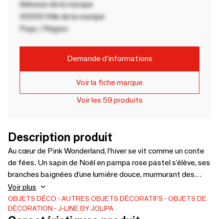
Adresse de la marque
00000 Ville de la marque
Pays / Région
Demande d'informations
Voir la fiche marque
Voir les 59 produits
Description produit
Au cœur de Pink Wonderland, l’hiver se vit comme un conte
de fées. Un sapin de Noël en pampa rose pastel s’élève, ses
branches baignées d’une lumière douce, murmurant des
rêves givrés. Chaque élément crée une symphonie féerique
Voir plus
et vous emporte dans un monde magique, tout en douceur
OBJETS DÉCO
AUTRES OBJETS DÉCORATIFS
OBJETS DE
DÉCORATION
J-LINE BY JOLIPA
et en enchantement.