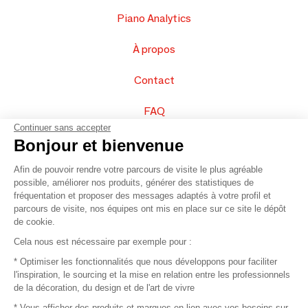
Piano Analytics
À propos
Contact
FAQ
Continuer sans accepter
Vendez vos produits
Bonjour et bienvenue
Afin de pouvoir rendre votre parcours de visite le plus agréable
Plan du site
possible, améliorer nos produits, générer des statistiques de
fréquentation et proposer des messages adaptés à votre profil et
parcours de visite, nos équipes ont mis en place sur ce site le dépôt
de cookie.
© 2016 –
Organisation SAFI
Cela nous est nécessaire par exemple pour :
* Optimiser les fonctionnalités que nous développons pour faciliter
Recrutement
l'inspiration, le sourcing et la mise en relation entre les professionnels
de la décoration, du design et de l'art de vivre
Presse
* Vous afficher des produits et marques en lien avec vos besoins sur