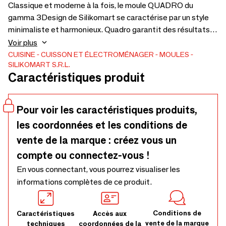
Classique et moderne à la fois, le moule QUADRO du
gamma 3Design de Silikomart se caractérise par un style
minimaliste et harmonieux. Quadro garantit des résultats
impeccables non seulement dans les versions parfaites et
Voir plus
en mousse, mais également dans la version four.
CUISINE
CUISSON ET ÉLECTROMÉNAGER
MOULES
SILIKOMART S.R.L.
Caractéristiques produit
Pour voir les caractéristiques produits,
les coordonnées et les conditions de
vente de la marque : créez vous un
compte ou connectez-vous !
En vous connectant, vous pourrez visualiser les
informations complètes de ce produit.
Conditions de
Caractéristiques
Accès aux
vente de la marque
techniques
coordonnées de la