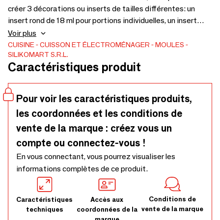
créer 3 décorations ou inserts de tailles différentes: un
insert rond de 18 ml pour portions individuelles, un insert
rond de 600 ml pour les moules à gâteaux et un insert à
Voir plus
donut de 300 ml pour créer des couches parfaites ainsi que
CUISINE
CUISSON ET ÉLECTROMÉNAGER
MOULES
SILIKOMART S.R.L.
des couleurs et des goûts inattendus
Caractéristiques produit
Pour voir les caractéristiques produits,
les coordonnées et les conditions de
vente de la marque : créez vous un
compte ou connectez-vous !
En vous connectant, vous pourrez visualiser les
informations complètes de ce produit.
Conditions de
Caractéristiques
Accès aux
vente de la marque
techniques
coordonnées de la
marque