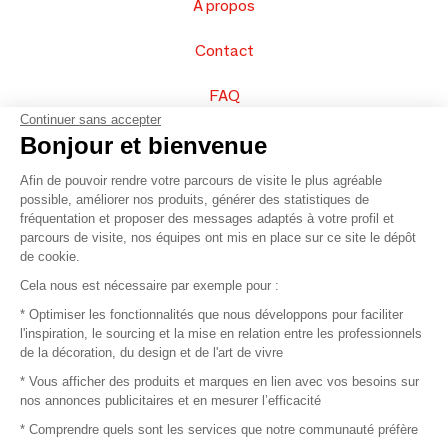
À propos
Contact
FAQ
Continuer sans accepter
Vendez vos produits
Bonjour et bienvenue
Afin de pouvoir rendre votre parcours de visite le plus agréable
Plan du site
possible, améliorer nos produits, générer des statistiques de
fréquentation et proposer des messages adaptés à votre profil et
parcours de visite, nos équipes ont mis en place sur ce site le dépôt
de cookie.
© 2016 –
Organisation SAFI
Cela nous est nécessaire par exemple pour :
* Optimiser les fonctionnalités que nous développons pour faciliter
Recrutement
l'inspiration, le sourcing et la mise en relation entre les professionnels
de la décoration, du design et de l'art de vivre
Presse
* Vous afficher des produits et marques en lien avec vos besoins sur
nos annonces publicitaires et en mesurer l’efficacité
Devenir partenaire
* Comprendre quels sont les services que notre communauté préfère