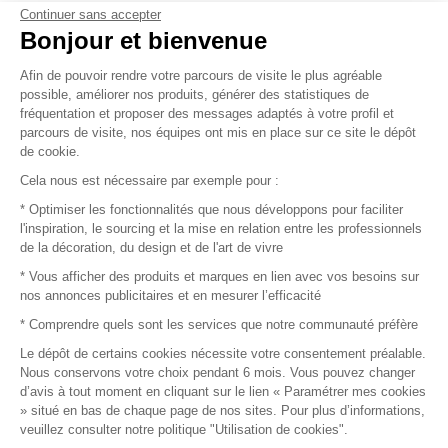
Continuer sans accepter
Vendez vos produits
Bonjour et bienvenue
Afin de pouvoir rendre votre parcours de visite le plus agréable
Plan du site
possible, améliorer nos produits, générer des statistiques de
fréquentation et proposer des messages adaptés à votre profil et
parcours de visite, nos équipes ont mis en place sur ce site le dépôt
de cookie.
© 2016 –
Organisation SAFI
Cela nous est nécessaire par exemple pour :
* Optimiser les fonctionnalités que nous développons pour faciliter
Recrutement
l'inspiration, le sourcing et la mise en relation entre les professionnels
de la décoration, du design et de l'art de vivre
Presse
* Vous afficher des produits et marques en lien avec vos besoins sur
nos annonces publicitaires et en mesurer l’efficacité
Devenir partenaire
* Comprendre quels sont les services que notre communauté préfère
Le dépôt de certains cookies nécessite votre consentement préalable.
Mentions légales
Nous conservons votre choix pendant 6 mois. Vous pouvez changer
d’avis à tout moment en cliquant sur le lien « Paramétrer mes cookies
Conditions commerciales
» situé en bas de chaque page de nos sites. Pour plus d’informations,
veuillez consulter notre politique "Utilisation de cookies".
Retours et remboursements