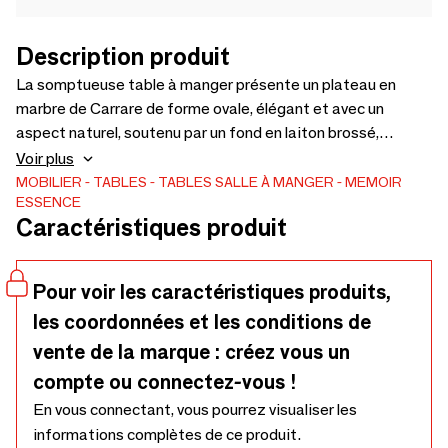
Description produit
La somptueuse table à manger présente un plateau en
marbre de Carrare de forme ovale, élégant et avec un
aspect naturel, soutenu par un fond en laiton brossé,
travaillé de manière à rendre le laiton organique, avec une
Voir plus
maille dorée qui peut prendre votre esprit vers les motifs
MOBILIER
TABLES
TABLES SALLE À MANGER
MEMOIR
ESSENCE
arabes sculptés dorés ou même les jardins en pierre. Cette
Caractéristiques produit
table à manger peut être un spectacle de scène à votre
salle à manger et accom
Pour voir les caractéristiques produits,
les coordonnées et les conditions de
vente de la marque : créez vous un
compte ou connectez-vous !
En vous connectant, vous pourrez visualiser les
informations complètes de ce produit.