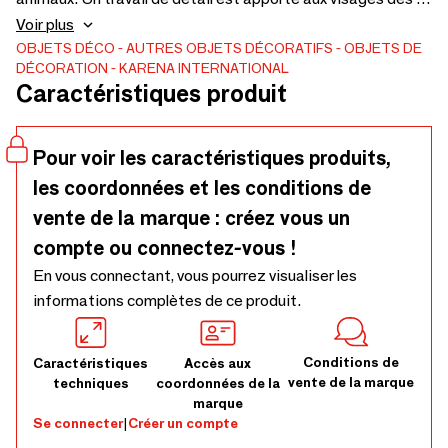
petits hérissons et ils sont à croquer. Trop beau pour être
Voir plus
utilisé comme bas de porte, c'est un objet de décoration
OBJETS DÉCO
AUTRES OBJETS DÉCORATIFS
OBJETS DE
DÉCORATION
KARENA INTERNATIONAL
pour toute la maison. L'article peut être accordé à un cale-
Caractéristiques produit
porte du même modèle !
Pour voir les caractéristiques produits,
les coordonnées et les conditions de
vente de la marque : créez vous un
compte ou connectez-vous !
En vous connectant, vous pourrez visualiser les
informations complètes de ce produit.
Conditions de
Caractéristiques
Accès aux
vente de la marque
techniques
coordonnées de la
marque
Se connecter
|
Créer un compte