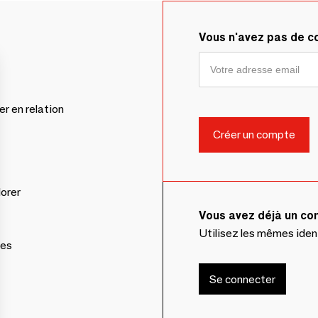
Vous n'avez pas de 
er en relation
lorer
Vous avez déjà un c
Utilisez les mêmes ide
ces
Se connecter