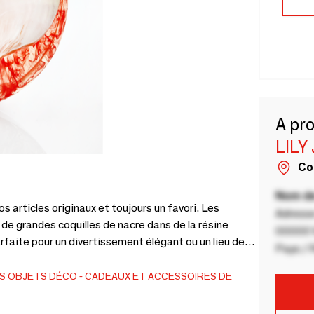
A pr
LILY
Co
Nom de
nos articles originaux et toujours un favori. Les
Adresse
e grandes coquilles de nacre dans de la résine
00000 V
rfaite pour un divertissement élégant ou un lieu de
Pays / 
ux tailles. Dimensions : 11,5" x 8" x
S
OBJETS DÉCO
CADEAUX ET ACCESSOIRES DE