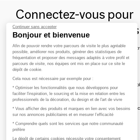
Connectez-vous pour
contacter les marques
Continuer sans accepter
Bonjour et bienvenue
Afin de pouvoir rendre votre parcours de visite le plus agréable
Afin de profiter au mieux de l'expérience MOM et de rentr
possible, améliorer nos produits, générer des statistiques de
avec vos marques préférées, créez-vous un compte.
fréquentation et proposer des messages adaptés à votre profil et
parcours de visite, nos équipes ont mis en place sur ce site le
dépôt de cookie.
Découvrir
Cela nous est nécessaire par exemple pour :
Les produits de milliers de fournisseurs à exp
* Optimiser les fonctionnalités que nous développons pour
faciliter l'inspiration, le sourcing et la mise en relation entre les
professionnels de la décoration, du design et de l'art de vivre
S'inspirer
Inspiration et sélections de produits tendan
* Vous afficher des produits et marques en lien avec vos besoins
sur nos annonces publicitaires et en mesurer l’efficacité
Contacter
* Comprendre quels sont les services que notre communauté
préfère
Prises de contact rapides et simplifiées
Le dépôt de certains cookies nécessite votre consentement