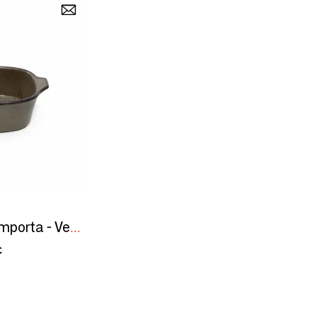
La Plaque de Four Comporta - Vert - S
€