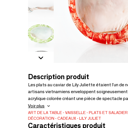
Description produit
Les plats au caviar de Lily Juliette étaient l'un de 
artisans vietnamiens enveloppent soigneusement d
acrylique colorée créant une pièce de spectacle pa
repos pour ses bijoux. Disponible dans une gamme de couleurs et de
Voir plus
1.5"
ART DE LA TABLE
VAISSELLE
PLATS ET SALADIER
DÉCORATION
CADEAUX
LILY JULIET
Caractéristiques produit