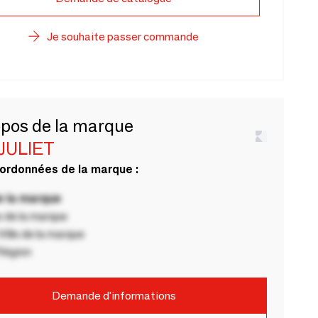
Je souhaite passer commande
opos de la marque
 JULIET
ordonnées de la marque :
 la marque
 de la marque
ille de la marque
Région
Demande d'informations