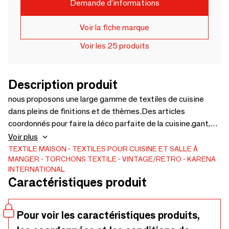
Demande d'informations
Voir la fiche marque
Voir les 25 produits
Description produit
nous proposons une large gamme de textiles de cuisine
dans pleins de finitions et de thèmes.Des articles
coordonnés pour faire la déco parfaite de la cuisine.gant,
manique, torchon et essuie éponge font un ensemble.Pour
Voir plus
certains dessins vous pouvez coordonner un tablier.tous les
TEXTILE MAISON
TEXTILES POUR CUISINE ET SALLE À
MANGER
TORCHONS TEXTILE
VINTAGE/RETRO
KARENA
produits sont en coton d'une excellente qualité et d'une
INTERNATIONAL
longue durabilité.
Caractéristiques produit
Pour voir les caractéristiques produits,