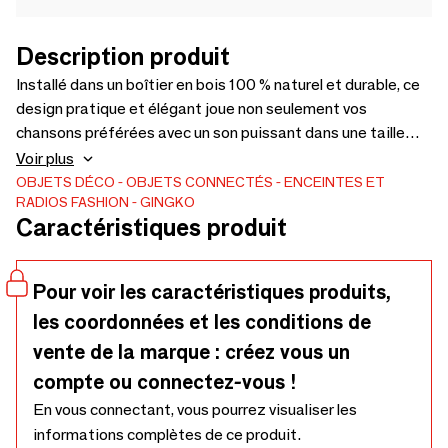
Description produit
Installé dans un boîtier en bois 100 % naturel et durable, ce
design pratique et élégant joue non seulement vos
chansons préférées avec un son puissant dans une taille
aussi soignée, mais dispose également d'une fonction
Voir plus
selfie mains libres pour capturer n'importe quel moment,
OBJETS DÉCO
OBJETS CONNECTÉS
ENCEINTES ET
RADIOS
FASHION
GINGKO
n'importe où. Jouez facilement vos morceaux préférés lors
Caractéristiques produit
de vos sorties en attachant la dragonne élégante (incluse).
Alimenté par une batterie rechargeable intégrée, il a une
longue durée de vie jusqu'à 10 heures de jeu. Écoutez, jouez
Pour voir les caractéristiques produits,
et interagissez ! !
les coordonnées et les conditions de
vente de la marque : créez vous un
compte ou connectez-vous !
En vous connectant, vous pourrez visualiser les
informations complètes de ce produit.