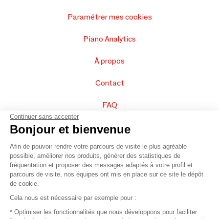
Paramétrer mes cookies
Piano Analytics
À propos
Contact
FAQ
Continuer sans accepter
Vendez vos produits
Bonjour et bienvenue
Afin de pouvoir rendre votre parcours de visite le plus agréable
Plan du site
possible, améliorer nos produits, générer des statistiques de
fréquentation et proposer des messages adaptés à votre profil et
parcours de visite, nos équipes ont mis en place sur ce site le dépôt
de cookie.
© 2016 –
Organisation SAFI
Cela nous est nécessaire par exemple pour :
* Optimiser les fonctionnalités que nous développons pour faciliter
Recrutement