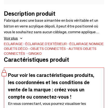
Description produit
Fabriqué avec une base aimantée en bois véritable et un
bâton en verre acrylique dépoli, il peut être positionné où
vous le souhaitez sans aucun câblage, comme applique
murale, lampe de voyage ou même comme lampe de table
Voir plus
de chevet. Vous pouvez garder la lumière allumée ou avec
ECLAIRAGE
ÉCLAIRAGE D'EXTÉRIEUR
ÉCLAIRAGE NOMADE
OBJETS DÉCO
OBJETS CONNECTÉS
AUTRES OBJETS
l'option du mode économie d'énergie, qui ne s'allume que
CONNECTÉS
GINGKO
dans l'obscurité lorsqu'il détecte un mouvement.Pratique
Caractéristiques produit
sans compromis sur le design, le Smart Baton de Gingko
reflète leur philosophie de conception de rendre les objets
de tous les jours plus intelligents dans la vie..
Pour voir les caractéristiques produits,
les coordonnées et les conditions de
vente de la marque : créez vous un
compte ou connectez-vous !
En vous connectant, vous pourrez visualiser les