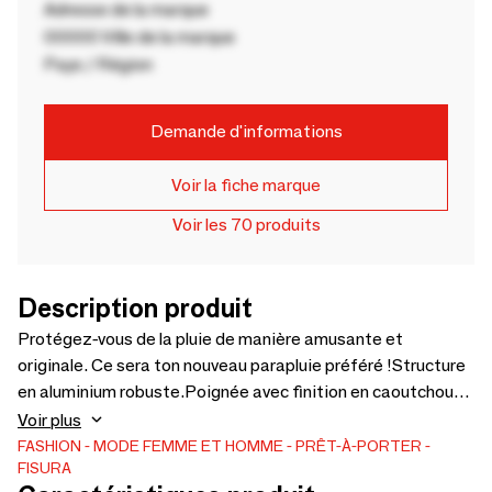
Adresse de la marque
00000 Ville de la marque
Pays / Région
Demande d'informations
Voir la fiche marque
Voir les 70 produits
Description produit
Protégez-vous de la pluie de manière amusante et
originale. Ce sera ton nouveau parapluie préféré !Structure
en aluminium robuste.Poignée avec finition en caoutchouc,
super confortable à porter et agréable au toucher.Châssis
Voir plus
renforcé avec protection UV. Tige en fibreSystème
FASHION
MODE FEMME ET HOMME
PRÊT-À-PORTER
FISURA
d'ouverture automatique sur simple pression d'un bouton.