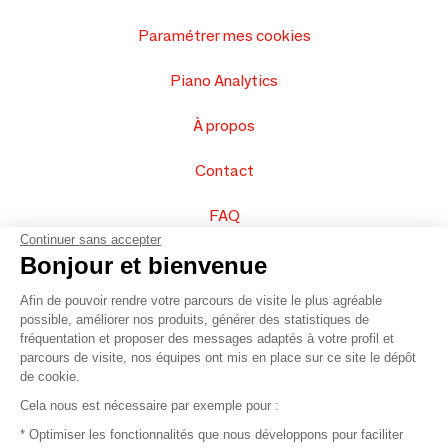
Paramétrer mes cookies
Piano Analytics
À propos
Contact
FAQ
Continuer sans accepter
Vendez vos produits
Bonjour et bienvenue
Afin de pouvoir rendre votre parcours de visite le plus agréable
Plan du site
possible, améliorer nos produits, générer des statistiques de
fréquentation et proposer des messages adaptés à votre profil et
parcours de visite, nos équipes ont mis en place sur ce site le dépôt
de cookie.
© 2016 –
Organisation SAFI
Cela nous est nécessaire par exemple pour :
* Optimiser les fonctionnalités que nous développons pour faciliter
Recrutement