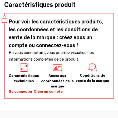
Caractéristiques produit
rois pendant que vos poches disparaissent. La
fonctionnalité rencontre le fabuleux, car même la guérison
doit être mignonne !
Pour voir les caractéristiques produits,
les coordonnées et les conditions de
vente de la marque : créez vous un
compte ou connectez-vous !
En vous connectant, vous pourrez visualiser les
informations complètes de ce produit.
Conditions de
Caractéristiques
Accès aux
vente de la marque
techniques
coordonnées de la
marque
Se connecter
|
Créer un compte