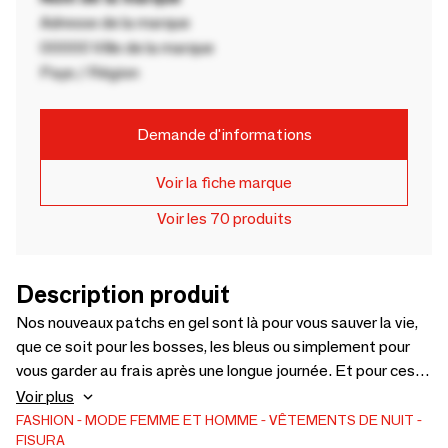
Adresse de la marque
00000 Ville de la marque
Pays / Région
Demande d'informations
Voir la fiche marque
Voir les 70 produits
Description produit
Nos nouveaux patchs en gel sont là pour vous sauver la vie,
que ce soit pour les bosses, les bleus ou simplement pour
vous garder au frais après une longue journée. Et pour ces
yeux fatigués ? Nos masques pour les yeux en gel
Voir plus
constituent le plan de sauvetage ultime. Mettez-les au
FASHION
MODE FEMME ET HOMME
VÊTEMENTS DE NUIT
FISURA
réfrigérateur, placez-les dessus et sentez-vous comme des