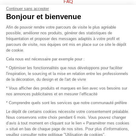
FAQ
Continuer sans accepter
Vendez vos produits
Bonjour et bienvenue
Afin de pouvoir rendre votre parcours de visite le plus agréable
Plan du site
possible, améliorer nos produits, générer des statistiques de
fréquentation et proposer des messages adaptés à votre profil et
parcours de visite, nos équipes ont mis en place sur ce site le dépôt
de cookie.
© 2016 –
Organisation SAFI
Cela nous est nécessaire par exemple pour :
* Optimiser les fonctionnalités que nous développons pour faciliter
Recrutement
l'inspiration, le sourcing et la mise en relation entre les professionnels
de la décoration, du design et de l'art de vivre
Presse
* Vous afficher des produits et marques en lien avec vos besoins sur
nos annonces publicitaires et en mesurer l’efficacité
Devenir partenaire
* Comprendre quels sont les services que notre communauté préfère
Le dépôt de certains cookies nécessite votre consentement préalable.
Mentions légales
Nous conservons votre choix pendant 6 mois. Vous pouvez changer
d’avis à tout moment en cliquant sur le lien « Paramétrer mes cookies
Conditions commerciales
» situé en bas de chaque page de nos sites. Pour plus d’informations,
veuillez consulter notre politique "Utilisation de cookies".