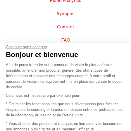
Piano Analytics
À propos
Contact
FAQ
Continuer sans accepter
Vendez vos produits
Bonjour et bienvenue
Afin de pouvoir rendre votre parcours de visite le plus agréable
Plan du site
possible, améliorer nos produits, générer des statistiques de
fréquentation et proposer des messages adaptés à votre profil et
parcours de visite, nos équipes ont mis en place sur ce site le dépôt
de cookie.
© 2016 –
Organisation SAFI
Cela nous est nécessaire par exemple pour :
* Optimiser les fonctionnalités que nous développons pour faciliter
Recrutement
l'inspiration, le sourcing et la mise en relation entre les professionnels
de la décoration, du design et de l'art de vivre
Presse
* Vous afficher des produits et marques en lien avec vos besoins sur
nos annonces publicitaires et en mesurer l’efficacité