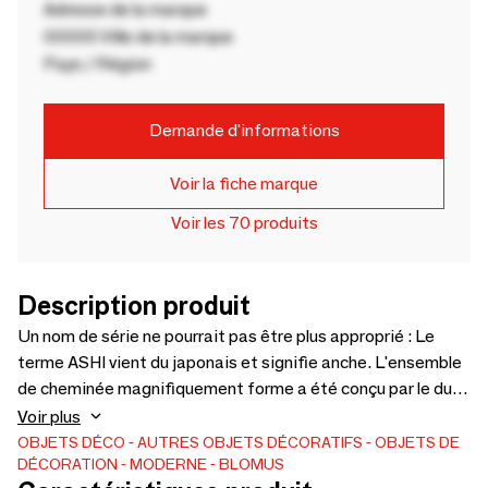
Adresse de la marque
00000 Ville de la marque
Pays / Région
Demande d'informations
Voir la fiche marque
Voir les 70 produits
Description produit
Un nom de série ne pourrait pas être plus approprié : Le
terme ASHI vient du japonais et signifie anche. L'ensemble
de cheminée magnifiquement forme a été conçu par le duo
de design kashkash et rappelle les roseaux qui se balancent
Voir plus
doucement. Les poignées en bois d'aok contiennent un
OBJETS DÉCO
AUTRES OBJETS DÉCORATIFS
OBJETS DE
DÉCORATION
MODERNE
BLOMUS
aimant qui maintient les couverts solidement sur le support.