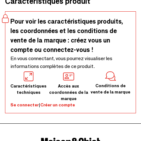
Caractéristiques produit
L'assortiment ASHI propose différentes variantes pour une
atmosphère de cheminée confortablement chaude.
Pour voir les caractéristiques produits,
les coordonnées et les conditions de
vente de la marque : créez vous un
compte ou connectez-vous !
En vous connectant, vous pourrez visualiser les
informations complètes de ce produit.
Conditions de
Caractéristiques
Accès aux
vente de la marque
techniques
coordonnées de la
marque
Se connecter
|
Créer un compte