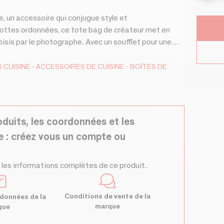
, un accessoire qui conjugue style et
rottes ordonnées, ce tote bag de créateur met en
sis par le photographe. Avec un soufflet pour une
 6 cm. Fabriqué intégralement en France à partir de
es restent fraîches, et le design, toujours élégant.
S
CUISINE
ACCESSOIRES DE CUISINE
BOÎTES DE
nde !
oduits, les coordonnées et les
e : créez vous un compte ou
 les informations complètes de ce produit.
Conditions de vente de la
données de la
marque
que