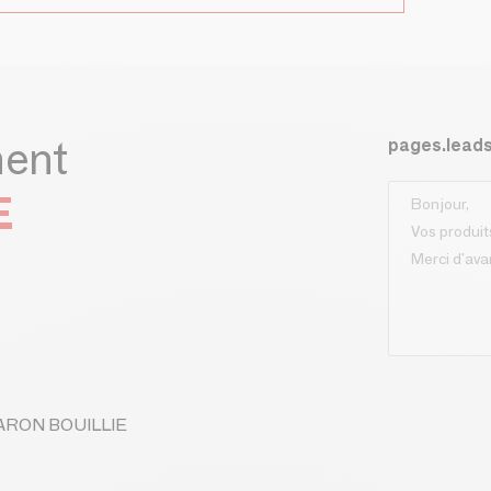
ment
pages.lead
E
 MARON BOUILLIE