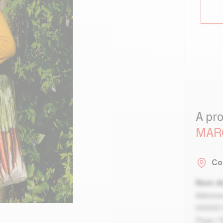
A pr
MAR
Co
Nom de
Adresse
00000 V
Pays / 