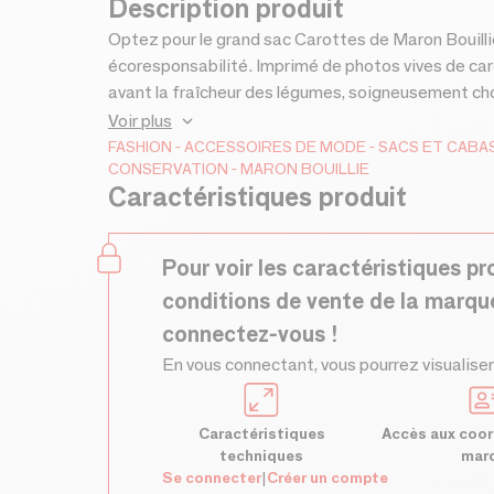
Description produit
Optez pour le grand sac Carottes de Maron Bouillie
écoresponsabilité. Imprimé de photos vives de ca
avant la fraîcheur des légumes, soigneusement choi
capacité accrue, ses dimensions sont de 48 x 36 x
Voir plus
polyester recyclé, il se lave en machine. Les carott
FASHION
ACCESSOIRES DE MODE
SACS ET CABA
CONSERVATION
MARON BOUILLIE
Choisissez votre modèle préféré lors de la comma
Caractéristiques produit
Pour voir les caractéristiques pr
conditions de vente de la marqu
connectez-vous !
En vous connectant, vous pourrez visualiser
Caractéristiques
Accès aux coor
techniques
mar
Se connecter
|
Créer un compte