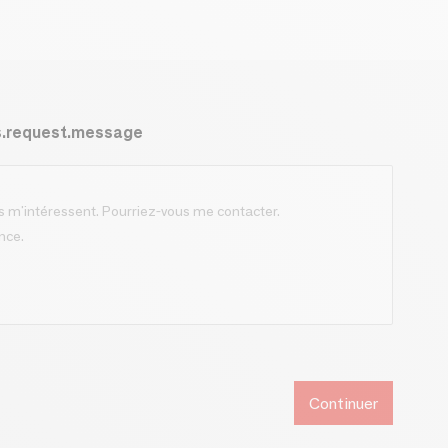
s.request.message
Continuer