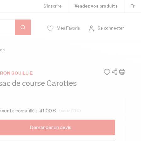
S’inscrire
Vendez vos produits
Fr
Mes Favoris
Se connecter
es
RON BOUILLIE
sac de course Carottes
e vente conseillé :
41,00 €
/ unité (TTC)
Demander un devis