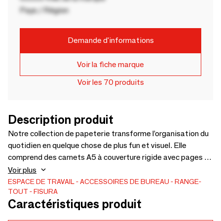
Pays / Région
Demande d'informations
Voir la fiche marque
Voir les 70 produits
Description produit
Notre collection de papeterie transforme l’organisation du
quotidien en quelque chose de plus fun et visuel. Elle
comprend des carnets A5 à couverture rigide avec pages à
points, des packs de carnets A5 avec différents types de
Voir plus
pages, des planners hebdomadaires A4 pour organiser
ESPACE DE TRAVAIL
ACCESSOIRES DE BUREAU
RANGE-
TOUT
FISURA
l’année, ainsi que des planners magnétiques pour frigos ou
Caractéristiques produit
tableaux, effaçables et réutilisables. Le tout se complète
avec des stylos métalliques à encre gel et des trousses en