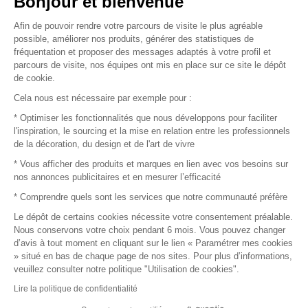
Bonjour et bienvenue
Afin de pouvoir rendre votre parcours de visite le plus agréable
Plan du site
possible, améliorer nos produits, générer des statistiques de
fréquentation et proposer des messages adaptés à votre profil et
parcours de visite, nos équipes ont mis en place sur ce site le dépôt
de cookie.
© 2016 –
Organisation SAFI
Cela nous est nécessaire par exemple pour :
* Optimiser les fonctionnalités que nous développons pour faciliter
Recrutement
l'inspiration, le sourcing et la mise en relation entre les professionnels
de la décoration, du design et de l'art de vivre
Presse
* Vous afficher des produits et marques en lien avec vos besoins sur
nos annonces publicitaires et en mesurer l’efficacité
Devenir partenaire
* Comprendre quels sont les services que notre communauté préfère
Le dépôt de certains cookies nécessite votre consentement préalable.
Mentions légales
Nous conservons votre choix pendant 6 mois. Vous pouvez changer
d’avis à tout moment en cliquant sur le lien « Paramétrer mes cookies
Conditions commerciales
» situé en bas de chaque page de nos sites. Pour plus d’informations,
veuillez consulter notre politique "Utilisation de cookies".
Retours et remboursements
Lire la politique de confidentialité