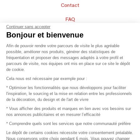
Contact
FAQ
Continuer sans accepter
Vendez vos produits
Bonjour et bienvenue
Afin de pouvoir rendre votre parcours de visite le plus agréable
Plan du site
possible, améliorer nos produits, générer des statistiques de
fréquentation et proposer des messages adaptés à votre profil et
parcours de visite, nos équipes ont mis en place sur ce site le dépôt
de cookie.
© 2016 –
Organisation SAFI
Cela nous est nécessaire par exemple pour :
* Optimiser les fonctionnalités que nous développons pour faciliter
Recrutement
l'inspiration, le sourcing et la mise en relation entre les professionnels
de la décoration, du design et de l'art de vivre
Presse
* Vous afficher des produits et marques en lien avec vos besoins sur
nos annonces publicitaires et en mesurer l’efficacité
Devenir partenaire
* Comprendre quels sont les services que notre communauté préfère
Le dépôt de certains cookies nécessite votre consentement préalable.
Mentions légales
Nous conservons votre choix pendant 6 mois. Vous pouvez changer