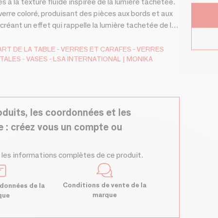
s à la texture fluide inspirée de la lumière tachetée.
verre coloré, produisant des pièces aux bords et aux
 créant un effet qui rappelle la lumière tachetée de la
ART DE LA TABLE
VERRES ET CARAFES
VERRES
ÉTALES
VASES
LSA INTERNATIONAL | MONIKA
oduits, les coordonnées et les
e : créez vous un compte ou
 les informations complètes de ce produit.
Conditions de vente de la
données de la
marque
que