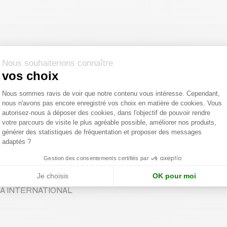
ment
pages.lead
Nous souhaiterions connaître
vos choix
ONAL
Plateforme de Gestion du Consentemen
Nous sommes ravis de voir que notre contenu vous intéresse. Cependant,
nous n'avons pas encore enregistré vos choix en matière de cookies. Vous
Axeptio consent
autorisez-nous à déposer des cookies, dans l'objectif de pouvoir rendre
votre parcours de visite le plus agréable possible, améliorer nos produits,
générer des statistiques de fréquentation et proposer des messages
adaptés ?
Gestion des consentements certifiés par
Je choisis
OK pour moi
 LSA INTERNATIONAL