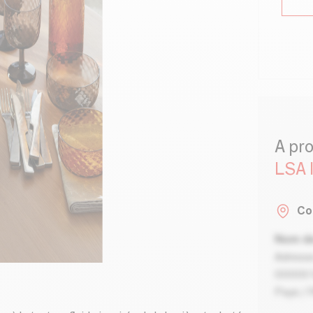
A pr
LSA
Co
Nom de
Adresse
00000 V
Pays / 