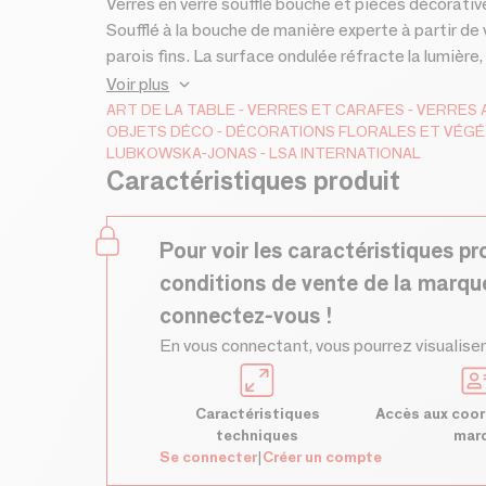
Verres en verre soufflé bouche et pièces décorative
Soufflé à la bouche de manière experte à partir de 
parois fins. La surface ondulée réfracte la lumière,
lumière du soleil sur la terre, l'eau et les bois.
Voir plus
ART DE LA TABLE
VERRES ET CARAFES
VERRES
OBJETS DÉCO
DÉCORATIONS FLORALES ET VÉG
LUBKOWSKA-JONAS
LSA INTERNATIONAL
Caractéristiques produit
Pour voir les caractéristiques pr
conditions de vente de la marqu
connectez-vous !
En vous connectant, vous pourrez visualiser
Caractéristiques
Accès aux coor
techniques
mar
Se connecter
|
Créer un compte