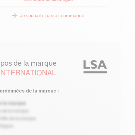
Je souhaite passer commande
opos de la marque
 INTERNATIONAL
ordonnées de la marque :
 la marque
 de la marque
ille de la marque
Région