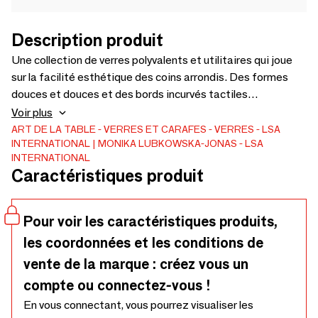
Description produit
Une collection de verres polyvalents et utilitaires qui joue
sur la facilité esthétique des coins arrondis. Des formes
douces et douces et des bords incurvés tactiles
complètent naturellement les espaces que nous habitons.
Voir plus
La silhouette voûtée de la collection transmet un sentiment
ART DE LA TABLE
VERRES ET CARAFES
VERRES
LSA
INTERNATIONAL | MONIKA LUBKOWSKA-JONAS
LSA
d'accueil, de chaleur et de convivialité. Fabriqué à partir de
INTERNATIONAL
verre cristallin sans plomb pour un haut niveau de brillance et
Caractéristiques produit
de durabilité
Pour voir les caractéristiques produits,
les coordonnées et les conditions de
vente de la marque : créez vous un
compte ou connectez-vous !
En vous connectant, vous pourrez visualiser les