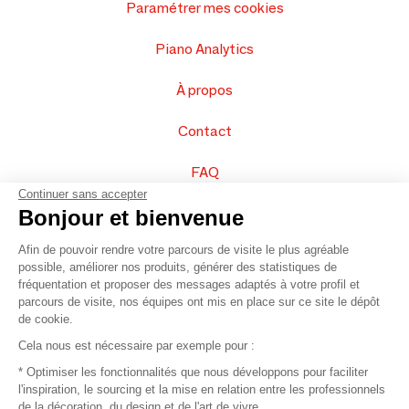
Paramétrer mes cookies
Piano Analytics
À propos
Contact
FAQ
Continuer sans accepter
Vendez vos produits
Bonjour et bienvenue
Afin de pouvoir rendre votre parcours de visite le plus agréable
Plan du site
possible, améliorer nos produits, générer des statistiques de
fréquentation et proposer des messages adaptés à votre profil et
parcours de visite, nos équipes ont mis en place sur ce site le dépôt
de cookie.
© 2016 –
Organisation SAFI
Cela nous est nécessaire par exemple pour :
* Optimiser les fonctionnalités que nous développons pour faciliter
Recrutement
l'inspiration, le sourcing et la mise en relation entre les professionnels
de la décoration, du design et de l'art de vivre