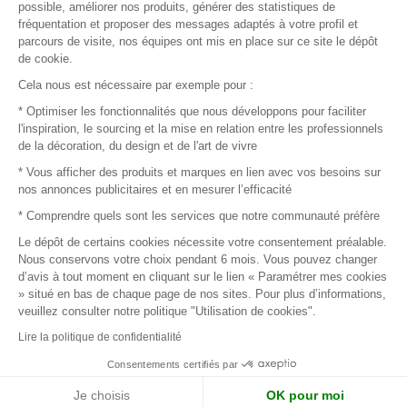
possible, améliorer nos produits, générer des statistiques de
fréquentation et proposer des messages adaptés à votre profil et
parcours de visite, nos équipes ont mis en place sur ce site le dépôt
de cookie.
© 2016 –
Organisation SAFI
Cela nous est nécessaire par exemple pour :
* Optimiser les fonctionnalités que nous développons pour faciliter
Recrutement
l'inspiration, le sourcing et la mise en relation entre les professionnels
de la décoration, du design et de l'art de vivre
Presse
* Vous afficher des produits et marques en lien avec vos besoins sur
nos annonces publicitaires et en mesurer l’efficacité
Devenir partenaire
* Comprendre quels sont les services que notre communauté préfère
Le dépôt de certains cookies nécessite votre consentement préalable.
Mentions légales
Nous conservons votre choix pendant 6 mois. Vous pouvez changer
d’avis à tout moment en cliquant sur le lien « Paramétrer mes cookies
Conditions commerciales
» situé en bas de chaque page de nos sites. Pour plus d’informations,
veuillez consulter notre politique "Utilisation de cookies".
Retours et remboursements
Lire la politique de confidentialité
Piano Analytics
Consentements certifiés par
Je choisis
OK pour moi