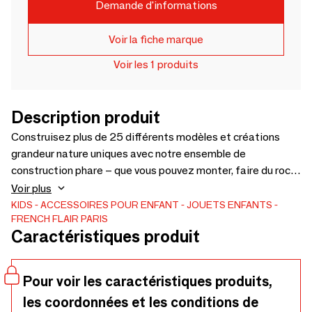
Demande d'informations
Voir la fiche marque
Voir les 1 produits
Description produit
Construisez plus de 25 différents modèles et créations
grandeur nature uniques avec notre ensemble de
construction phare – que vous pouvez monter, faire du rock,
rouler, sauter, grimper et équilibrer ! Le Kit Dreamer favorise
Voir plus
le partage entre frères et sœurs et idéal si vous voulez
KIDS
ACCESSOIRES POUR ENFANT
JOUETS ENFANTS
FRENCH FLAIR PARIS
profiter de possibilités créatives infinies. Construisez une
Caractéristiques produit
marche à pied pour votre tout-petit pendant que votre aîné
fait un tour, ou construisez des créations complexes pour
défier votre ingénieur intérieur – comme une cuisine de jeu
Pour voir les caractéristiques produits,
ou un toboggan intérieur.
les coordonnées et les conditions de