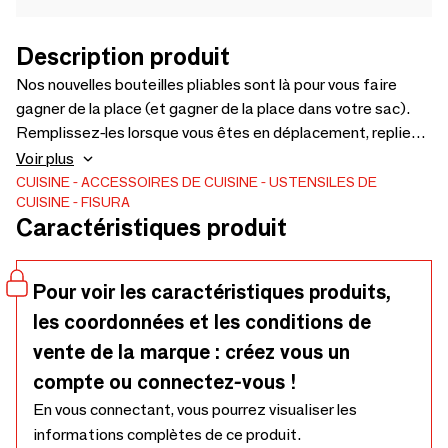
Description produit
Nos nouvelles bouteilles pliables sont là pour vous faire
gagner de la place (et gagner de la place dans votre sac).
Remplissez-les lorsque vous êtes en déplacement, repliez-
les lorsque vous avez terminé, car qui a le temps pour les
Voir plus
bouteilles volumineuses ? Dotés de nouveaux designs, ils
CUISINE
ACCESSOIRES DE CUISINE
USTENSILES DE
CUISINE
FISURA
sont parfaits pour les séances de sport, les randonnées ou
Caractéristiques produit
tout simplement pour exprimer votre ambiance écologique.
L'hydratation n'a jamais été aussi portable ni aussi
élégante.
Pour voir les caractéristiques produits,
les coordonnées et les conditions de
vente de la marque : créez vous un
compte ou connectez-vous !
En vous connectant, vous pourrez visualiser les
informations complètes de ce produit.