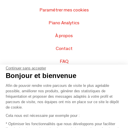
Paramétrer mes cookies
Piano Analytics
À propos
Contact
FAQ
Continuer sans accepter
Vendez vos produits
Bonjour et bienvenue
Afin de pouvoir rendre votre parcours de visite le plus agréable
Plan du site
possible, améliorer nos produits, générer des statistiques de
fréquentation et proposer des messages adaptés à votre profil et
parcours de visite, nos équipes ont mis en place sur ce site le dépôt
de cookie.
© 2016 –
Organisation SAFI
Cela nous est nécessaire par exemple pour :
* Optimiser les fonctionnalités que nous développons pour faciliter
Recrutement