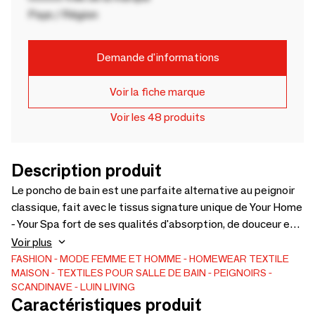
Pays / Région
Demande d'informations
Voir la fiche marque
Voir les 48 produits
Description produit
Le poncho de bain est une parfaite alternative au peignoir
classique, fait avec le tissus signature unique de Your Home
- Your Spa fort de ses qualités d'absorption, de douceur et
de confort, ce poncho vous accompagne partout. Son
Voir plus
touché douillet et les couleurs harmonieuses avec une
FASHION
MODE FEMME ET HOMME
HOMEWEAR
TEXTILE
MAISON
TEXTILES POUR SALLE DE BAIN
PEIGNOIRS
petite brillance métallique apporte une ambiance de spa à
SCANDINAVE
LUIN LIVING
la maison. La taille du poncho de bain équivaut aux tailles
Caractéristiques produit
XS-M, et convient aux adultes et adolescents. Une grande