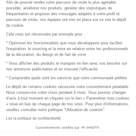
Afin de pouvoir rendre votre parcours de visite le plus agréable
Plan du site
possible, améliorer nos produits, générer des statistiques de
fréquentation et proposer des messages adaptés à votre profil et
parcours de visite, nos équipes ont mis en place sur ce site le dépôt
de cookie.
© 2016 –
Organisation SAFI
Cela nous est nécessaire par exemple pour :
* Optimiser les fonctionnalités que nous développons pour faciliter
Recrutement
l'inspiration, le sourcing et la mise en relation entre les professionnels
de la décoration, du design et de l'art de vivre
Presse
* Vous afficher des produits et marques en lien avec vos besoins sur
nos annonces publicitaires et en mesurer l’efficacité
Devenir partenaire
* Comprendre quels sont les services que notre communauté préfère
Le dépôt de certains cookies nécessite votre consentement préalable.
Mentions légales
Nous conservons votre choix pendant 6 mois. Vous pouvez changer
d’avis à tout moment en cliquant sur le lien « Paramétrer mes cookies
Conditions commerciales
» situé en bas de chaque page de nos sites. Pour plus d’informations,
veuillez consulter notre politique "Utilisation de cookies".
Retours et remboursements
Lire la politique de confidentialité
Piano Analytics
Consentements certifiés par