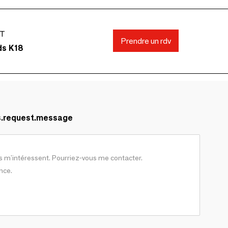
FT
Prendre un rdv
ds K18
s.request.message