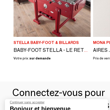
STELLA BABY-FOOT & BILLARDS
BABY-FOOT STELLA - LE RETRO
Votre prix :
sur demande
Prix de ven
Connectez-vous pour
contacter les marques
Continuer sans accepter
Bonjour et bienvenue