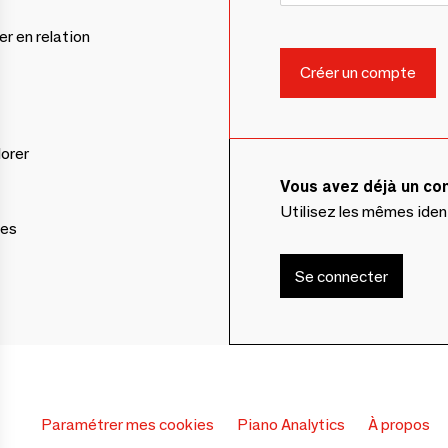
er en relation
lorer
Vous avez déjà un c
Utilisez les mêmes ide
ces
Se connecter
Paramétrer mes cookies
Piano Analytics
À propos