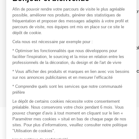
Afin de pouvoir rendre votre parcours de visite le plus agréable
Afin de profiter au mieux de l'expérience MOM et de rentr
possible, améliorer nos produits, générer des statistiques de
avec vos marques préférées, créez-vous un compte.
fréquentation et proposer des messages adaptés à votre profil et
parcours de visite, nos équipes ont mis en place sur ce site le
dépôt de cookie.
Découvrir
Cela nous est nécessaire par exemple pour :
Les produits de milliers de fournisseurs à exp
* Optimiser les fonctionnalités que nous développons pour
faciliter l'inspiration, le sourcing et la mise en relation entre les
professionnels de la décoration, du design et de l'art de vivre
S'inspirer
Inspiration et sélections de produits tendan
* Vous afficher des produits et marques en lien avec vos besoins
sur nos annonces publicitaires et en mesurer l’efficacité
Contacter
* Comprendre quels sont les services que notre communauté
préfère
Prises de contact rapides et simplifiées
Le dépôt de certains cookies nécessite votre consentement
préalable. Nous conservons votre choix pendant 6 mois. Vous
pouvez changer d’avis à tout moment en cliquant sur le lien «
Paramétrer mes cookies » situé en bas de chaque page de nos
sites. Pour plus d’informations, veuillez consulter notre politique
"Utilisation de cookies".