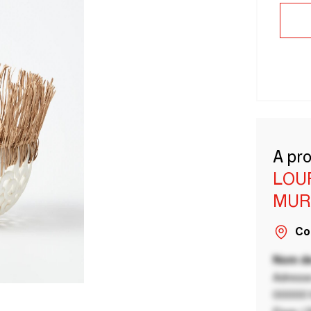
A pr
LOU
MUR
Co
Nom de
Adresse
00000 V