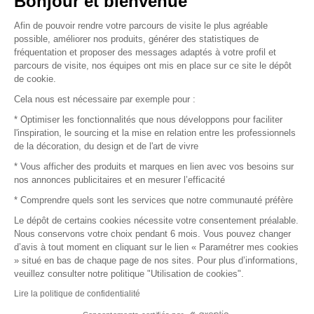
Bonjour et bienvenue
Afin de pouvoir rendre votre parcours de visite le plus agréable
Plan du site
possible, améliorer nos produits, générer des statistiques de
fréquentation et proposer des messages adaptés à votre profil et
parcours de visite, nos équipes ont mis en place sur ce site le dépôt
de cookie.
© 2016 –
Organisation SAFI
Cela nous est nécessaire par exemple pour :
* Optimiser les fonctionnalités que nous développons pour faciliter
Recrutement
l'inspiration, le sourcing et la mise en relation entre les professionnels
de la décoration, du design et de l'art de vivre
Presse
* Vous afficher des produits et marques en lien avec vos besoins sur
nos annonces publicitaires et en mesurer l’efficacité
Devenir partenaire
* Comprendre quels sont les services que notre communauté préfère
Le dépôt de certains cookies nécessite votre consentement préalable.
Mentions légales
Nous conservons votre choix pendant 6 mois. Vous pouvez changer
d’avis à tout moment en cliquant sur le lien « Paramétrer mes cookies
Conditions commerciales
» situé en bas de chaque page de nos sites. Pour plus d’informations,
veuillez consulter notre politique "Utilisation de cookies".
Retours et remboursements
Lire la politique de confidentialité