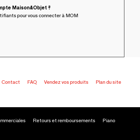
ompte Maison&Objet ?
ntifiants pour vous connecter à MOM
Contact
FAQ
Vendez vos produits
Plan du site
ommerciales
Retours et remboursements
Piano
s réglementations. Personnalisez vos préférences pour contrôler