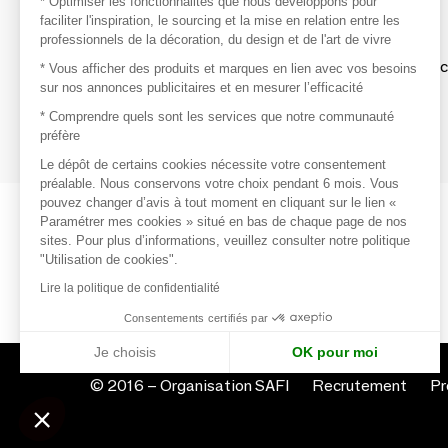
* Optimiser les fonctionnalités que nous développons pour
faciliter l'inspiration, le sourcing et la mise en relation entre les
professionnels de la décoration, du design et de l'art de vivre
S'inspirer
Inspiration et sélections de produits tendan
* Vous afficher des produits et marques en lien avec vos besoins
sur nos annonces publicitaires et en mesurer l’efficacité
Contacter
* Comprendre quels sont les services que notre communauté
préfère
Prises de contact rapides et simplifiées
Le dépôt de certains cookies nécessite votre consentement
préalable. Nous conservons votre choix pendant 6 mois. Vous
pouvez changer d’avis à tout moment en cliquant sur le lien «
Paramétrer mes cookies » situé en bas de chaque page de nos
sites. Pour plus d’informations, veuillez consulter notre politique
"Utilisation de cookies".
Lire la politique de confidentialité
Consentements certifiés par
Je choisis
OK pour moi
Axeptio consent
Plateforme de Gestion du Consentement : Personnalisez vo
© 2016 –
Organisation SAFI
Recrutement
Pr
Notre plateforme vous permet d'adapter et de gérer vos param