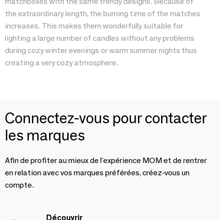
matchboxes with the same trendy designs. Because of
the extraordinary length, the burning time of the matches
increases. This makes them wonderfully suitable for
lighting a large number of candles without any problems
during cozy winter evenings or warm summer nights thus
creating a very cozy atmosphere.
Connectez-vous pour contacter
les marques
Afin de profiter au mieux de l'expérience MOM et de rentrer
en relation avec vos marques préférées, créez-vous un
compte.
Découvrir