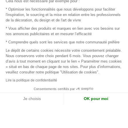
Cela nous est nécessaire par exemple pour :
* Optimiser les fonctionnalités que nous développons pour faciliter
Vous avez déjà un compte Maison&Objet ?
l'inspiration, le sourcing et la mise en relation entre les professionnels
Utilisez les mêmes identifiants pour vous connecter à MOM
de la décoration, du design et de l'art de vivre
* Vous afficher des produits et marques en lien avec vos besoins sur
nos annonces publicitaires et en mesurer l’efficacité
Se connecter
* Comprendre quels sont les services que notre communauté préfère
Le dépôt de certains cookies nécessite votre consentement préalable.
Nous conservons votre choix pendant 6 mois. Vous pouvez changer
d’avis à tout moment en cliquant sur le lien « Paramétrer mes cookies
» situé en bas de chaque page de nos sites. Pour plus d’informations,
veuillez consulter notre politique "Utilisation de cookies".
Lire la politique de confidentialité
Consentements certifiés par
Je choisis
OK pour moi
Paramétrer mes cookies
Axeptio consent
Plateforme de Gestion du Consentement : Personnalisez vos O
Contacter la marque
Piano Analytics
Notre plateforme vous permet d'adapter et de gérer vos paramètr