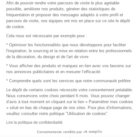
Afin de pouvoir rendre votre parcours de visite le plus agréable
Plan du site
possible, améliorer nos produits, générer des statistiques de
fréquentation et proposer des messages adaptés à votre profil et
parcours de visite, nos équipes ont mis en place sur ce site le dépôt
de cookie.
© 2016 –
Organisation SAFI
Cela nous est nécessaire par exemple pour :
* Optimiser les fonctionnalités que nous développons pour faciliter
Recrutement
l'inspiration, le sourcing et la mise en relation entre les professionnels
de la décoration, du design et de l'art de vivre
Presse
* Vous afficher des produits et marques en lien avec vos besoins sur
nos annonces publicitaires et en mesurer l’efficacité
Devenir partenaire
* Comprendre quels sont les services que notre communauté préfère
Le dépôt de certains cookies nécessite votre consentement préalable.
Mentions légales
Nous conservons votre choix pendant 6 mois. Vous pouvez changer
d’avis à tout moment en cliquant sur le lien « Paramétrer mes cookies
Conditions commerciales
» situé en bas de chaque page de nos sites. Pour plus d’informations,
veuillez consulter notre politique "Utilisation de cookies".
Retours et remboursements
Lire la politique de confidentialité
Piano Analytics
Consentements certifiés par