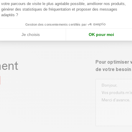
re Como smoke/ laiton
Lampe de table bleue H
votre parcours de visite le plus agréable possible, améliorer nos produits,
générer des statistiques de fréquentation et proposer des messages
 conseillé :
339,00 €
Prix de vente conseillé :
99,00 €
adaptés ?
Gestion des consentements certifiés par
Je choisis
OK pour moi
ment
Pour optimiser 
de votre besoin
N