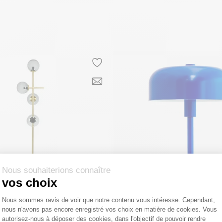
Nous souhaiterions connaître
vos choix
Plateforme de Gestion du Consentemen
Nous sommes ravis de voir que notre contenu vous intéresse. Cependant,
nous n'avons pas encore enregistré vos choix en matière de cookies. Vous
LARSEN
DYBERG LARSEN
Axeptio consent
autorisez-nous à déposer des cookies, dans l'objectif de pouvoir rendre