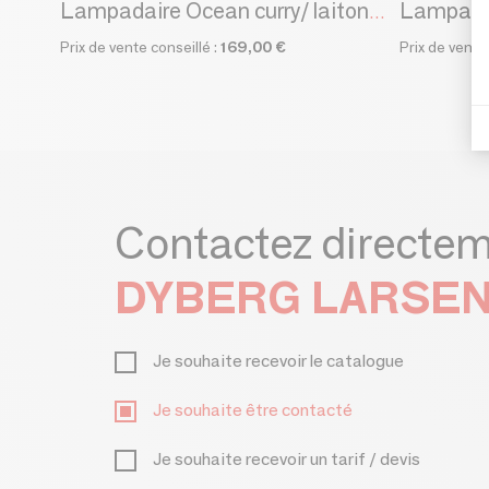
Lampadai
Lampadaire Ocean curry/ laiton/ turquoise
Prix de vente conseillé :
169,00 €
Prix de vente
Contactez directe
DYBERG LARSE
Je souhaite recevoir le catalogue
Je souhaite être contacté
Je souhaite recevoir un tarif / devis