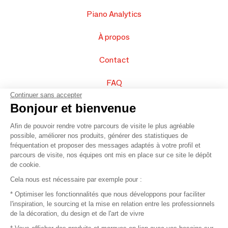
Piano Analytics
À propos
Contact
FAQ
Continuer sans accepter
Vendez vos produits
Bonjour et bienvenue
Afin de pouvoir rendre votre parcours de visite le plus agréable
Plan du site
possible, améliorer nos produits, générer des statistiques de
fréquentation et proposer des messages adaptés à votre profil et
parcours de visite, nos équipes ont mis en place sur ce site le dépôt
de cookie.
© 2016 –
Organisation SAFI
Cela nous est nécessaire par exemple pour :
* Optimiser les fonctionnalités que nous développons pour faciliter
Recrutement
l'inspiration, le sourcing et la mise en relation entre les professionnels
de la décoration, du design et de l'art de vivre
Presse