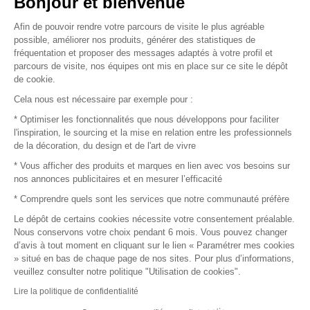
Bonjour et bienvenue
Afin de pouvoir rendre votre parcours de visite le plus agréable
Plan du site
possible, améliorer nos produits, générer des statistiques de
fréquentation et proposer des messages adaptés à votre profil et
parcours de visite, nos équipes ont mis en place sur ce site le dépôt
de cookie.
© 2016 –
Organisation SAFI
Cela nous est nécessaire par exemple pour :
* Optimiser les fonctionnalités que nous développons pour faciliter
Recrutement
l'inspiration, le sourcing et la mise en relation entre les professionnels
de la décoration, du design et de l'art de vivre
Presse
* Vous afficher des produits et marques en lien avec vos besoins sur
nos annonces publicitaires et en mesurer l’efficacité
Devenir partenaire
* Comprendre quels sont les services que notre communauté préfère
Le dépôt de certains cookies nécessite votre consentement préalable.
Mentions légales
Nous conservons votre choix pendant 6 mois. Vous pouvez changer
d’avis à tout moment en cliquant sur le lien « Paramétrer mes cookies
Conditions commerciales
» situé en bas de chaque page de nos sites. Pour plus d’informations,
veuillez consulter notre politique "Utilisation de cookies".
Retours et remboursements
Lire la politique de confidentialité