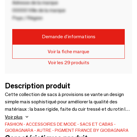
Adresse de la marque
00000 Ville de la marque
Pays / Région
Demande d'informations
Voir la fiche marque
Voir les 29 produits
Description produit
Cette collection de sacs à provisions se vante un design
simple mais sophistiqué pour améliorer la qualité des
matériaux : la base rigide, faite du cuir tressé et du rotin les
plus fins, est associée à une doublure en coton doux de
Voir plus
couleur crème. Une paire de longues poignées en cuir de
FASHION
ACCESSOIRES DE MODE
SACS ET CABAS
GIOBAGNARA
AUTRE
PIGMENT FRANCE BY GIOBAGNARA
veau brillant caractérise élégamment la pièce non