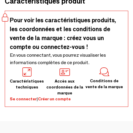
Caractéristiques produit
seulement en tant que partie fonctionnelle de la structure,
mais comme un trait distinctif graphique.
Pour voir les caractéristiques produits,
les coordonnées et les conditions de
vente de la marque : créez vous un
compte ou connectez-vous !
En vous connectant, vous pourrez visualiser les
informations complètes de ce produit.
Conditions de
Caractéristiques
Accès aux
vente de la marque
techniques
coordonnées de la
marque
Se connecter
|
Créer un compte