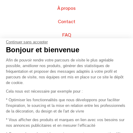
À propos
Contact
FAQ
Continuer sans accepter
Vendez vos produits
Bonjour et bienvenue
Afin de pouvoir rendre votre parcours de visite le plus agréable
Plan du site
possible, améliorer nos produits, générer des statistiques de
fréquentation et proposer des messages adaptés à votre profil et
parcours de visite, nos équipes ont mis en place sur ce site le dépôt
de cookie.
© 2016 –
Organisation SAFI
Cela nous est nécessaire par exemple pour :
* Optimiser les fonctionnalités que nous développons pour faciliter
Recrutement
l'inspiration, le sourcing et la mise en relation entre les professionnels
de la décoration, du design et de l'art de vivre
Presse
* Vous afficher des produits et marques en lien avec vos besoins sur
nos annonces publicitaires et en mesurer l’efficacité
Devenir partenaire