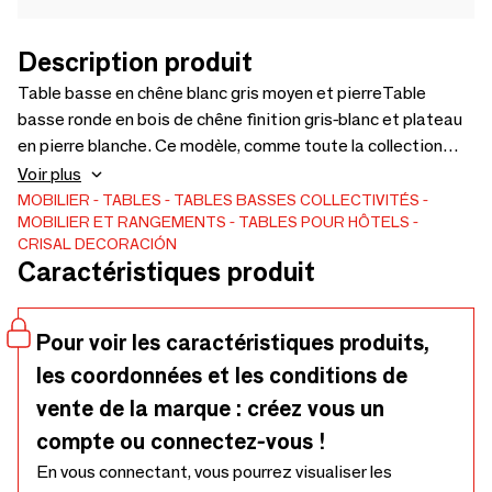
Description produit
Table basse en chêne blanc gris moyen et pierreTable
basse ronde en bois de chêne finition gris-blanc et plateau
en pierre blanche. Ce modèle, comme toute la collection
ARIANA, possède 3 pieds qui peuvent être combinés avec
Voir plus
d'autres mesures pour former un ensemble. La couleur
MOBILIER
TABLES
TABLES BASSES
COLLECTIVITÉS
MOBILIER ET RANGEMENTS
TABLES POUR HÔTELS
dépend de la lumière naturelle de la pièce. Il prend une
CRISAL DECORACIÓN
couleur plus grise dans les zones plus sombres et plus
Caractéristiques produit
blanche dans les zones plus claires. Dimensions : 80 x 38
cm * Autres tailles disponibles : 100 x 30, 50 x 48, 60 x 38
REMARQUE : vendu séparément
Pour voir les caractéristiques produits,
les coordonnées et les conditions de
vente de la marque : créez vous un
compte ou connectez-vous !
En vous connectant, vous pourrez visualiser les