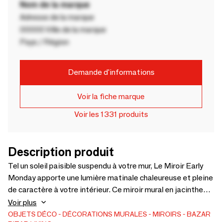
Nom de la marque
Adresse de la marque
00000 Ville de la marque
Pays / Région
Demande d'informations
Voir la fiche marque
Voir les 1331 produits
Description produit
Tel un soleil paisible suspendu à votre mur, Le Miroir Early
Monday apporte une lumière matinale chaleureuse et pleine
de caractère à votre intérieur. Ce miroir mural en jacinthe
d’eau, avec sa présence généreuse de 75 cm, transforme un
Voir plus
mur vide en un point focal convivial et élégant. Le savoir-
OBJETS DÉCO
DÉCORATIONS MURALES
MIROIRS
BAZAR