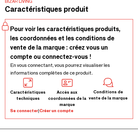
BIZAR LIVING
faire structuré rencontre la spontanéité de la nature. Une
Caractéristiques produit
tresse en chevrons soigneusement réalisée entoure le cœur
du miroir, tandis qu’une couronne volumineuse de franges
ondulées rayonne délicatement vers l’extérieur. Son style
Pour voir les caractéristiques produits,
s’épanouit particulièrement sur des murs en enduit à la
les coordonnées et les conditions de
chaux ou d’un blanc éclatant. Fabriqué à la main avec soin
par des artisans indonésiens qualifiés, chaque miroir
vente de la marque : créez vous un
raconte une histoire unique. Les variations subtiles de
compte ou connectez-vous !
couleur et de texture rendent chaque pièce différente.
En vous connectant, vous pourrez visualiser les
Dépoussiérez délicatement avec un chiffon doux, nettoyez
informations complètes de ce produit.
soigneusement le verre et utilisez-le uniquement à
l’intérieur afin de préserver sa beauté naturelle.
Conditions de
Caractéristiques
Accès aux
vente de la marque
techniques
coordonnées de la
marque
Se connecter
|
Créer un compte