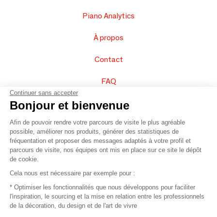
Piano Analytics
À propos
Contact
FAQ
Continuer sans accepter
Vendez vos produits
Bonjour et bienvenue
Afin de pouvoir rendre votre parcours de visite le plus agréable
Plan du site
possible, améliorer nos produits, générer des statistiques de
fréquentation et proposer des messages adaptés à votre profil et
parcours de visite, nos équipes ont mis en place sur ce site le dépôt
de cookie.
© 2016 –
Organisation SAFI
Cela nous est nécessaire par exemple pour :
* Optimiser les fonctionnalités que nous développons pour faciliter
Recrutement
l'inspiration, le sourcing et la mise en relation entre les professionnels
de la décoration, du design et de l'art de vivre
Presse