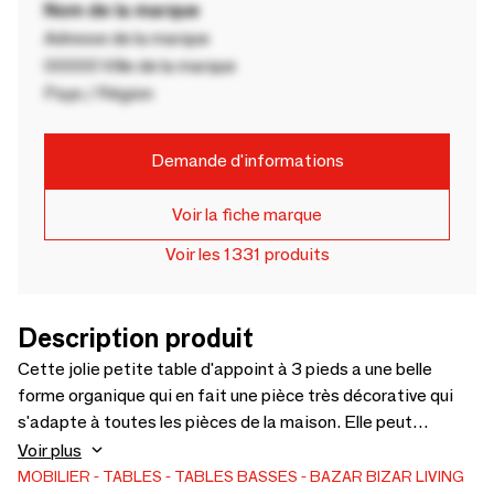
Nom de la marque
Adresse de la marque
00000 Ville de la marque
Pays / Région
Demande d'informations
Voir la fiche marque
Voir les 1331 produits
Description produit
Cette jolie petite table d'appoint à 3 pieds a une belle
forme organique qui en fait une pièce très décorative qui
s'adapte à toutes les pièces de la maison. Elle peut
également être placée sur une terrasse couverte pour
Voir plus
prendre un verre, lire un livre ou un magazine et se détendre.
MOBILIER
TABLES
TABLES BASSES
BAZAR BIZAR LIVING