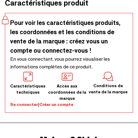
Caractéristiques produit
Elle peut également être utilisée comme une jolie table
d'appoint bohème pour le lit. Fabriquée à la main à partir de
matériaux naturels, chaque pièce présente de légères
Pour voir les caractéristiques produits,
imperfections et des variations de tons, signatures
les coordonnées et les conditions de
discrètes de son âme unique. Ce produit est conçu
uniquement pour une utilisation en intérieur. Une utilisation
vente de la marque : créez vous un
en extérieur, même dans des zones couvertes, peut
compte ou connectez-vous !
entraîner des dommages dus à l'humidité ou aux conditions
En vous connectant, vous pourrez visualiser les
météorologiques et n'est pas couverte par la garantie. Les
informations complètes de ce produit.
images montrant une utilisation en extérieur sont
uniquement destinées à des fins de mise en scène.
Conditions de
Caractéristiques
Accès aux
vente de la marque
techniques
coordonnées de la
marque
Se connecter
|
Créer un compte