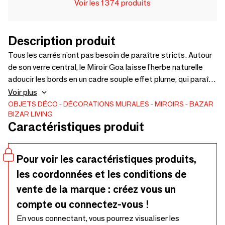
Voir les 1374 produits
Description produit
Tous les carrés n’ont pas besoin de paraître stricts. Autour
de son verre central, le Miroir Goa laisse l’herbe naturelle
adoucir les bords en un cadre souple effet plume, qui paraît
libre, texturé et plein de mouvement. Sa taille moyenne le
Voir plus
rend facile à placer là où un mur a besoin de détail sans
OBJETS DÉCO
DÉCORATIONS MURALES
MIROIRS
BAZAR
BIZAR LIVING
pièce décorative trop imposante. Pensez aux murs de salle
Caractéristiques produit
de bain, couloirs, chambres ou à l’espace au-dessus d’une
console étroite, où le miroir peut refléter la lumière tandis
que le cadre en herbe ajoute un contour plus tactile. Comme
Pour voir les caractéristiques produits,
le cadre est fabriqué en herbe naturelle, chaque pièce peut
les coordonnées et les conditions de
présenter de petites différences de direction des fibres, de
ton, de forme et de finition. Dépoussiérez délicatement les
vente de la marque : créez vous un
fibres avec un chiffon doux ou une brosse, nettoyez le verre
compte ou connectez-vous !
miroir avec soin et gardez la pièce à l’écart de l’excès
En vous connectant, vous pourrez visualiser les
d’humidité, de la chaleur directe, des nettoyants agressifs