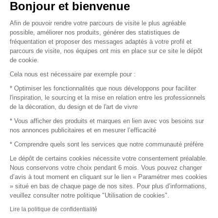
Vendez vos produits
Bonjour et bienvenue
Afin de pouvoir rendre votre parcours de visite le plus agréable
Plan du site
possible, améliorer nos produits, générer des statistiques de
fréquentation et proposer des messages adaptés à votre profil et
parcours de visite, nos équipes ont mis en place sur ce site le dépôt
de cookie.
© 2016 –
Organisation SAFI
Cela nous est nécessaire par exemple pour :
* Optimiser les fonctionnalités que nous développons pour faciliter
Recrutement
l'inspiration, le sourcing et la mise en relation entre les professionnels
de la décoration, du design et de l'art de vivre
Presse
* Vous afficher des produits et marques en lien avec vos besoins sur
nos annonces publicitaires et en mesurer l’efficacité
Devenir partenaire
* Comprendre quels sont les services que notre communauté préfère
Le dépôt de certains cookies nécessite votre consentement préalable.
Mentions légales
Nous conservons votre choix pendant 6 mois. Vous pouvez changer
d’avis à tout moment en cliquant sur le lien « Paramétrer mes cookies
Conditions commerciales
» situé en bas de chaque page de nos sites. Pour plus d’informations,
veuillez consulter notre politique "Utilisation de cookies".
Retours et remboursements
Lire la politique de confidentialité