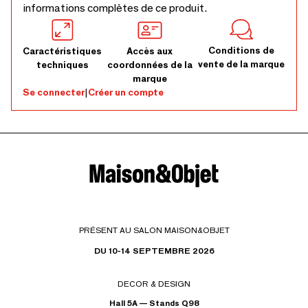
informations complètes de ce produit.
et de l’exposition prolongée au soleil afin de préserver sa
texture et sa couleur. Pour obtenir l’aspect plus volumineux
montré dans nos images, les fibres d’herbe peuvent devoir
Conditions de
Caractéristiques
Accès aux
être assouplies à la vapeur ou soigneusement façonnées à
vente de la marque
techniques
coordonnées de la
marque
la main lors de la mise en place. Cette étape est
Se connecter
|
Créer un compte
généralement nécessaire et considérée comme une partie
naturelle de la préparation du produit, aidant la matière à
prendre sa texture et son mouvement prévus.
PRÉSENT AU SALON MAISON&OBJET
DU 10-14 SEPTEMBRE 2026
DECOR & DESIGN
Hall 5A — Stands Q98