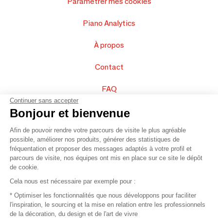
Paramétrer mes cookies
Piano Analytics
À propos
Contact
FAQ
Continuer sans accepter
Vendez vos produits
Bonjour et bienvenue
Afin de pouvoir rendre votre parcours de visite le plus agréable
Plan du site
possible, améliorer nos produits, générer des statistiques de
fréquentation et proposer des messages adaptés à votre profil et
parcours de visite, nos équipes ont mis en place sur ce site le dépôt
de cookie.
© 2016 –
Organisation SAFI
Cela nous est nécessaire par exemple pour :
* Optimiser les fonctionnalités que nous développons pour faciliter
Recrutement
l'inspiration, le sourcing et la mise en relation entre les professionnels
de la décoration, du design et de l'art de vivre