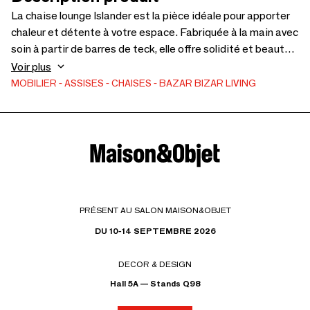
La chaise lounge Islander est la pièce idéale pour apporter
chaleur et détente à votre espace. Fabriquée à la main avec
soin à partir de barres de teck, elle offre solidité et beauté.
Son design unique et naturellement organique insuffle une
Voir plus
ambiance insulaire à tout espace extérieur ou salon.
MOBILIER
ASSISES
CHAISES
BAZAR BIZAR LIVING
Installez-vous, détendez-vous et laissez-vous envelopper
par une atmosphère tropicale apaisante. Comme il s’agit
d’un produit fabriqué à la main et conçu à partir de
matériaux naturels, de légères imperfections, variations de
couleur ou différences subtiles font partie de son charme
unique. Pour préserver sa chaleur et sa riche teinte,
appliquez simplement une légère couche d’huile de temps
PRÉSENT AU SALON MAISON&OBJET
en temps.
DU 10-14 SEPTEMBRE 2026
DECOR & DESIGN
Hall 5A — Stands Q98