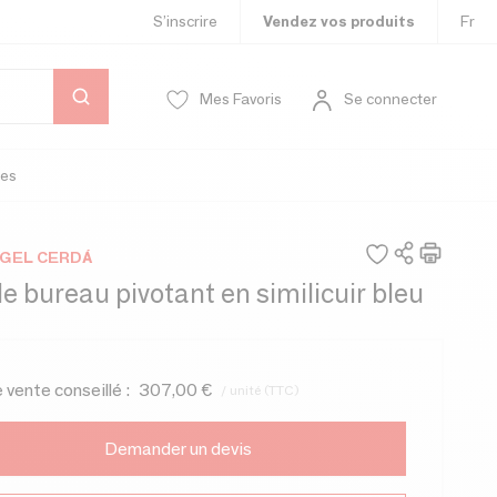
S’inscrire
Vendez vos produits
Fr
Mes Favoris
Se connecter
es
GEL CERDÁ
e bureau pivotant en similicuir bleu
e vente conseillé :
307,00 €
/ unité (TTC)
Demander un devis