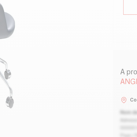
A pr
ANG
Co
Nom de
Adresse
00000 V
Pays / 