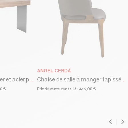
ANGEL CERDÁ
Bureau en bois de noyer et acier poli
Chaise de salle à manger tapissée en similicuir et cadre en frêne couleur noyer
00 €
Prix de vente conseillé :
415,00 €