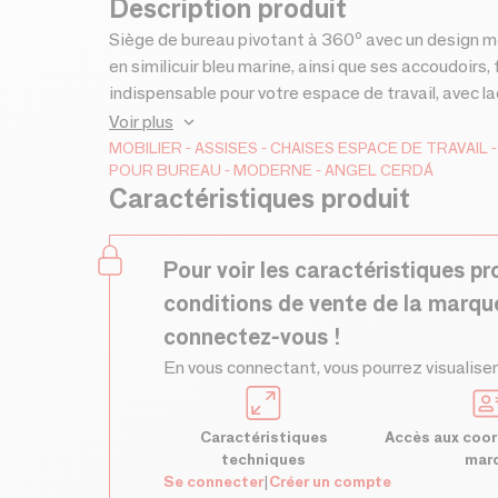
Description produit
Siège de bureau pivotant à 360º avec un design m
en similicuir bleu marine, ainsi que ses accoudoirs
indispensable pour votre espace de travail, avec la
plus grande commodité, ainsi que du style le plus 
Voir plus
chaise la pièce idéale pour vous apporter le conf
MOBILIER
ASSISES
CHAISES
ESPACE DE TRAVAIL
POUR BUREAU
MODERNE
ANGEL CERDÁ
travail ou d'étude.
Caractéristiques produit
Pour voir les caractéristiques pr
conditions de vente de la marqu
connectez-vous !
En vous connectant, vous pourrez visualiser
Caractéristiques
Accès aux coor
techniques
mar
Se connecter
|
Créer un compte