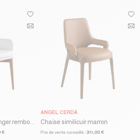
ANGEL CERDÁ
Chaise similicuir marron
Chaise de table à manger rembourrée en simili cuir
 €
Prix de vente conseillé :
311,00 €