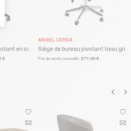
ANGEL CERDÁ
Fauteuil de bureau pivotant en similicuir marron
Siège de bureau pivotant tissu gris clair et pvc blanc brillant
0 €
Prix de vente conseillé :
277,00 €