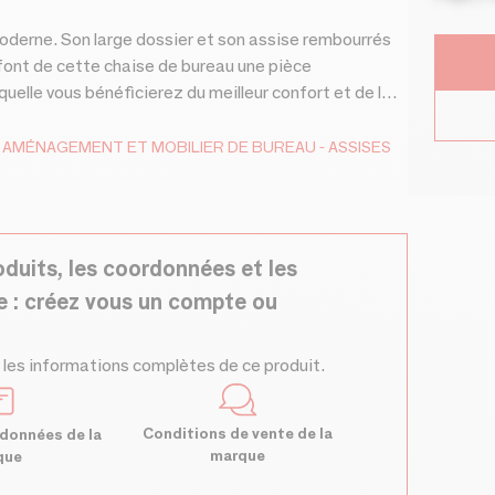
oderne. Son large dossier et son assise rembourrés
, font de cette chaise de bureau une pièce
quelle vous bénéficierez du meilleur confort et de la
avant-gardiste. Son design simple fait de cette
ort et la commodité souhaités pendant vos heures de
AMÉNAGEMENT ET MOBILIER DE BUREAU
ASSISES
oduits, les coordonnées et les
e : créez vous un compte ou
 les informations complètes de ce produit.
Conditions de vente de la
données de la
marque
que