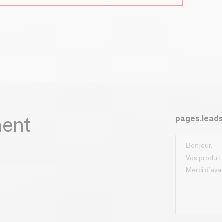
ment
pages.lead