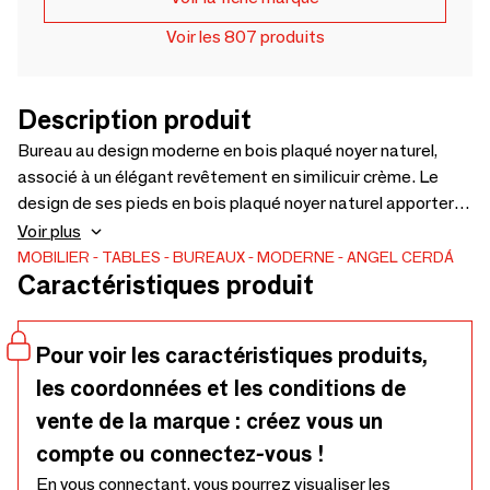
Voir les 807 produits
Description produit
Bureau au design moderne en bois plaqué noyer naturel,
associé à un élégant revêtement en similicuir crème. Le
design de ses pieds en bois plaqué noyer naturel apportera
une touche sophistiquée et exclusive à votre pièce. Grâce à
Voir plus
son vaste espace de rangement composé de 3 tiroirs avec
MOBILIER
TABLES
BUREAUX
MODERNE
ANGEL CERDÁ
Caractéristiques produit
système d'ouverture et de fermeture push and pull, il vous
permettra de tout garder en ordre et à sa place.
Pour voir les caractéristiques produits,
les coordonnées et les conditions de
vente de la marque : créez vous un
compte ou connectez-vous !
En vous connectant, vous pourrez visualiser les