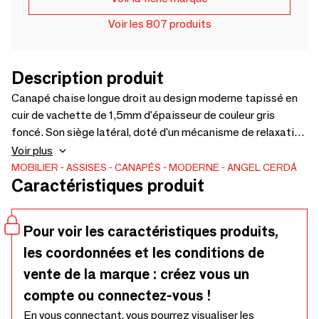
Voir les 807 produits
Description produit
Canapé chaise longue droit au design moderne tapissé en
cuir de vachette de 1,5mm d'épaisseur de couleur gris
foncé. Son siège latéral, doté d'un mécanisme de relaxation
électrique et d'appuis-tête indépendants réglables, vous
Voir plus
offre le confort supplémentaire dont vous avez besoin pour
MOBILIER
ASSISES
CANAPÉS
MODERNE
ANGEL CERDÁ
Caractéristiques produit
profiter de votre moment de tranquillité. Un canapé au style
unique et minimaliste, avec une structure interne robuste en
bois de pin naturel et des pieds en acier inoxydable foncé
Pour voir les caractéristiques produits,
qui lui donnent cette touche de tendance et d'élégance que
les coordonnées et les conditions de
vous recherchez dans votre salon.
vente de la marque : créez vous un
compte ou connectez-vous !
En vous connectant, vous pourrez visualiser les