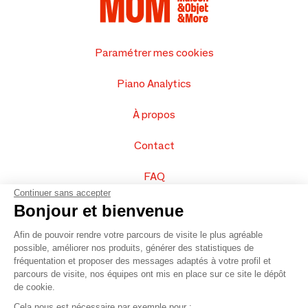
Paramétrer mes cookies
Piano Analytics
À propos
Contact
FAQ
Continuer sans accepter
Vendez vos produits
Bonjour et bienvenue
Afin de pouvoir rendre votre parcours de visite le plus agréable
Plan du site
possible, améliorer nos produits, générer des statistiques de
fréquentation et proposer des messages adaptés à votre profil et
parcours de visite, nos équipes ont mis en place sur ce site le dépôt
de cookie.
© 2016 –
Organisation SAFI
Cela nous est nécessaire par exemple pour :