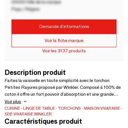
00000 Ville de la marque
Pays / Région
Demande d'informations
Voir la fiche marque
Voir les 3137 produits
Description produit
Faites la vaisselle en toute simplicité avec le torchon
Petites Rayures proposé par Winkler. Composé à 100% de
coton il offre un fort pouvoir d'absorption et une grande
résistance au lavage en machine pour une parfaite
Voir plus
propreté. Ses dimensions standard de 50x70 cm en font
CUISINE
LINGE DE TABLE
TORCHONS
MAISON VIVARAISE -
SDE VIVARAISE WINKLER
une serviette de cuisine facile à utiliser et efficace pour
Caractéristiques produit
essuyer la vaisselle ou éponger les éclaboussures des