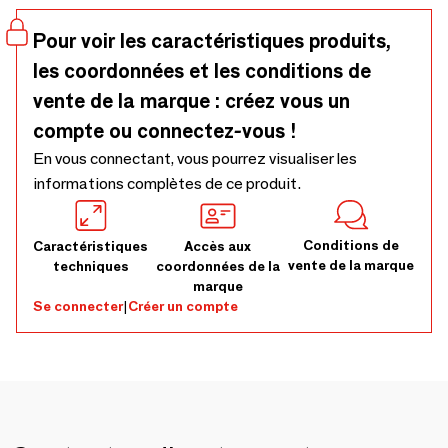
surfaces de cuisine ou de table. Professionnel de la
restauration ou particulier, laissez-vous séduire par ce
Pour voir les caractéristiques produits,
torchon de cuisine alliant tradition et modernité. - 100%
les coordonnées et les conditions de
Coton
vente de la marque : créez vous un
compte ou connectez-vous !
En vous connectant, vous pourrez visualiser les
informations complètes de ce produit.
Conditions de
Caractéristiques
Accès aux
vente de la marque
techniques
coordonnées de la
marque
Se connecter
|
Créer un compte