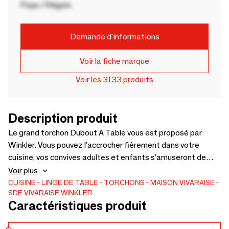
Pays / Région
Demande d'informations
Voir la fiche marque
Voir les 3133 produits
Description produit
Le grand torchon Dubout A Table vous est proposé par
Winkler. Vous pouvez l'accrocher fièrement dans votre
cuisine, vos convives adultes et enfants s'amuseront de
l'illustration pleine de malice. De dimensions plus grandes
Voir plus
que la moyenne cette serviette de cuisine vous assure une
CUISINE
LINGE DE TABLE
TORCHONS
MAISON VIVARAISE -
SDE VIVARAISE WINKLER
excellente capacité d'absorption tout au long de l'essuyage
Caractéristiques produit
de la vaisselle. Épongez tout aussi efficacement les
différentes éclaboussures sur les surfaces et entretenez le