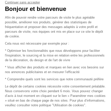
Continuer sans accepter
Vendez vos produits
Bonjour et bienvenue
Afin de pouvoir rendre votre parcours de visite le plus agréable
Plan du site
possible, améliorer nos produits, générer des statistiques de
fréquentation et proposer des messages adaptés à votre profil et
parcours de visite, nos équipes ont mis en place sur ce site le dépôt
de cookie.
© 2016 –
Organisation SAFI
Cela nous est nécessaire par exemple pour :
* Optimiser les fonctionnalités que nous développons pour faciliter
Recrutement
l'inspiration, le sourcing et la mise en relation entre les professionnels
de la décoration, du design et de l'art de vivre
Presse
* Vous afficher des produits et marques en lien avec vos besoins sur
nos annonces publicitaires et en mesurer l’efficacité
Devenir partenaire
* Comprendre quels sont les services que notre communauté préfère
Le dépôt de certains cookies nécessite votre consentement préalable.
Mentions légales
Nous conservons votre choix pendant 6 mois. Vous pouvez changer
d’avis à tout moment en cliquant sur le lien « Paramétrer mes cookies
Conditions commerciales
» situé en bas de chaque page de nos sites. Pour plus d’informations,
veuillez consulter notre politique "Utilisation de cookies".
Retours et remboursements